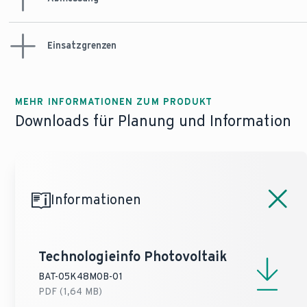
Einsatzgrenzen
Höhe / Breite /
Tiefe
500 mm / 540 mm / 240 mm
Elektrische
Gewicht
Spannung
54,7 kg
MEHR INFORMATIONEN ZUM PRODUKT
Gleichstrom (min -
44,8 - 56,5 V
Downloads für Planung und Information
max)
Umgebungstemperatur
(min - max)
-10 - 50 °C
Informationen
Technologieinfo Photovoltaik
BAT-05K48M0B-01
PDF (1,64 MB)