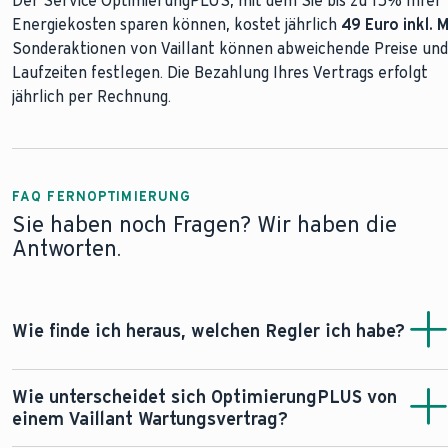
Der Service OptimierungPLUS, mit dem Sie bis zu 15% Ihrer
12 Monate
Energiekosten sparen können, kostet jährlich
dieses Formular
49 Euro inkl. 
ein Wärmepumpensystem (aroTHERM Split, aroTHERM S
Sonderaktionen von Vaillant können abweichende Preise und
plus, aroTHERM plus oder aroTHERM pro)
Laufzeiten festlegen. Die Bezahlung Ihres Vertrags erfolgt
einen Regler (z. B. sensoCOMFORT)
jährlich per Rechnung.
ein aktiviertes Internetmodul (myVAILLANT connect VR
940f oder sensoNET VR 921)
und eine dauerhaft stabile Internetverbindung.
Kompatibilitätscheck
FAQ FERNOPTIMIERUNG
Sie haben noch Fragen? Wir haben die
Antworten.
Wie finde ich heraus, welchen Regler ich habe?
Die folgende Übersicht zeigt verschiedene Vaillant
Wie unterscheidet sich OptimierungPLUS von
Regler. Vergleichen Sie die nachfolgenden Abbildungen,
einem Vaillant Wartungsvertrag?
um herauszufinden, welchen Regler Sie besitzen.