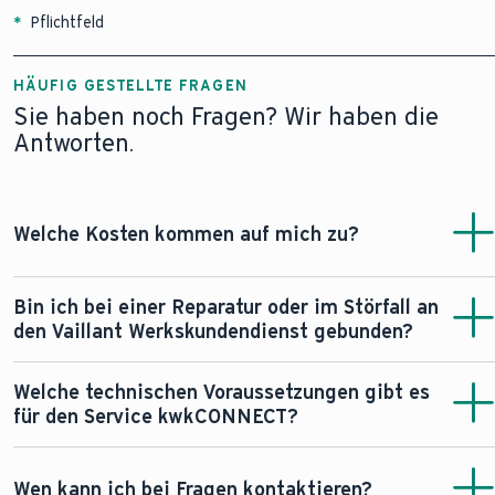
*
Pflichtfeld
HÄUFIG GESTELLTE FRAGEN
Sie haben noch Fragen? Wir haben die
Antworten.
Welche Kosten kommen auf mich zu?
Mit dem Absenden Ihrer Anfrage entstehen keine
Bin ich bei einer Reparatur oder im Störfall an
Kosten.
den Vaillant Werkskundendienst gebunden?
Etwaige Kosten fallen erst bei Abschluss des
kwkCONNECT Vertrages an.
Der Service
Nein, bei der Reparatur sind Sie nicht an den Vaillant
Welche technischen Voraussetzungen gibt es
kwkCONNECT kostet 160 Euro pro Jahr inkl. MwSt.
Werkskundendienst gebunden. Sie können Ihren
für den Service kwkCONNECT?
Die Kosten für einen Kundendiensteinsatz im Falle
Heizungsfachbetrieb frei wählen.
einer Störung sind nicht im Leistungsumfang der
Leistungsfähiges und kabelgebundenes Internet am
kwkCONNECT Verträge enthalten. Alle Vor-Ort-
Gerät
Wen kann ich bei Fragen kontaktieren?