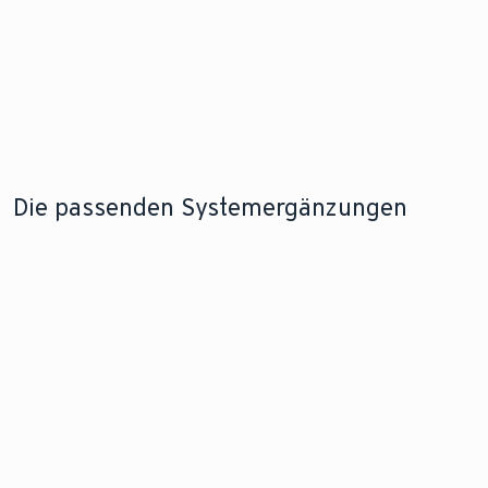
Die passenden Systemergänzungen
SAUBERE ENERGIE
IMMER FRISCHE LUFT
MEHR WOHNKOMFORT
DER SONNE
Lüftungsanlagen
So
So wird sie
einfach erklärt
funktionieren
effizient
Klimaanlagen
genutzt