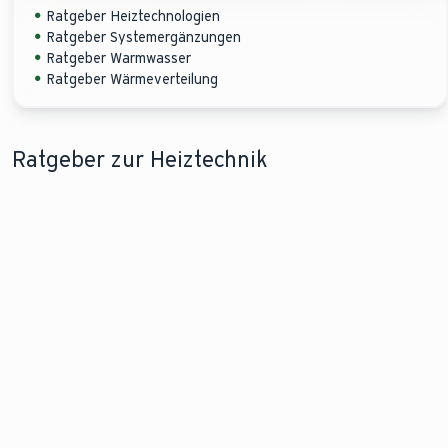
Ratgeber Heiztechnologien
Ratgeber Systemergänzungen
Ratgeber Warmwasser
Ratgeber Wärmeverteilung
Ratgeber zur Heiztechnik
EFFIZIENT UND
PERFEKT KOMBINIERT
MILLIONENFACH
OFFE
UMWELTFREUNDLICH
BEWÄHRT
DIE
So funktionieren
ZUKU
Wärmepumpen
So heizen
Hybridheizungen
So
im Überblick
Sie mit Gas
arb
eine
Hei