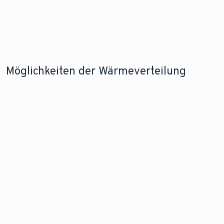
Möglichkeiten der Wärmeverteilung
PERFEKT MIT WÄRMEPUMPE
ANGENEHME WÄRME
So funktionieren
Das sind die Vorteile
Fußbodenheizungen
einer Infrarotheizung