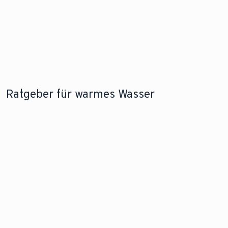
Ratgeber für warmes Wasser
BELIEBTE WARMWASSERLÖSUNG
WARMWASSER AUF VORRAT
Alle Infos zu
So funktionieren
Durchlauferhitzern
Heizungsspeicher