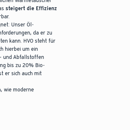
zlichen Wärmetauscher
das
steigert die Effizienz
bar.
gnet: Unser Öl-
nforderungen, da er zu
en kann. HVO steht für
ch hierbei um ein
- und Abfallstoffen
hung bis zu 20% Bio-
t er sich auch mit
n, wie moderne