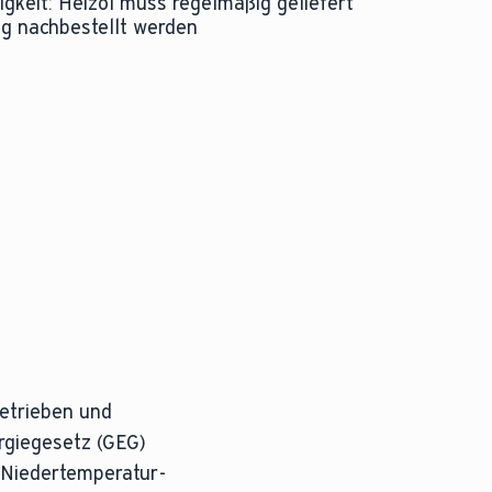
gkeit: Heizöl muss regelmäßig geliefert
ig nachbestellt werden
betrieben und
ergiegesetz (GEG)
 Niedertemperatur-