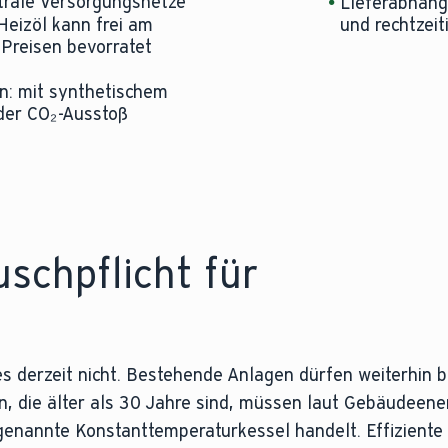
trale Versorgungsnetze
Lieferabhängi
Heizöl kann frei am
und rechtzeit
 Preisen bevorratet
n: mit synthetischem
 der CO₂-Ausstoß
schpflicht für
es derzeit nicht. Bestehende Anlagen dürfen weiterhin 
gen, die älter als 30 Jahre sind, müssen laut Gebäudeen
genannte Konstanttemperaturkessel handelt. Effiziente