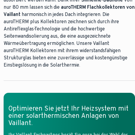
nur 80 mm lassen sich die
komplett vermeiden. Ein
keramitbeschichteter Spiegel
auroTHERM Flachkollektoren von
Vaillant
reflektiert selbst den geringsten Sonnenstrahl – unabhängig
harmonisch in jedes Dach integrieren. Die
auroTHERM plus Kollektoren zeichnen sich durch ihre
vom Einfallswinkel des Lichts. Unsere Röhrenkollektoren
Antireflexglas-Technologie und die hochwertige
auroTHERM exclusiv
liefern auch
bei bedecktem Himmel
Seitenwandisolierung aus, die eine ausgezeichnete
zuverlässig höchste Solarerträge
. Dank ihrer
hohen
Wärmeübertragung ermöglichen. Unsere Vaillant
Wirkungsgrade
können Sie unsere Röhrenkollektoren auch
auroTHERM Kollektoren mit ihrem widerstandsfähigen
dann einsetzen, wenn Sie nur begrenzte Dachfläche zur
Strukturglas bieten eine zuverlässige und kostengünstige
Verfügung haben. Im Gegensatz zu Flachkollektoren sind
Einstiegslösung in die Solarthermie.
Röhrenkollektoren effizienter, dafür in der Anschaffung aber
etwas teurer.
Optimieren Sie jetzt Ihr Heizsystem mit
einer solarthermischen Anlagen von
Vaillant.
Ihr Vaillant Fachpartner berät Sie gern bei der Wahl des