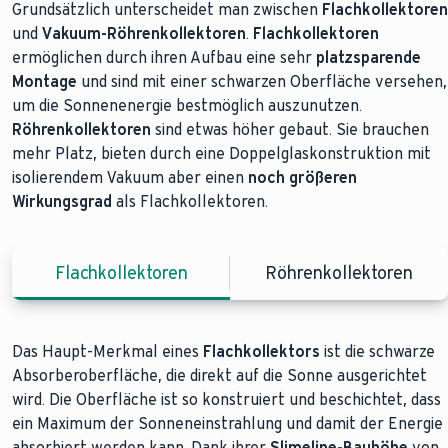
Grundsätzlich unterscheidet man zwischen
Flachkollektoren
und
Vakuum-Röhrenkollektoren
.
Flachkollektoren
ermöglichen durch ihren Aufbau eine sehr
platzsparende
Montage
und sind mit einer schwarzen Oberfläche versehen,
um die Sonnenenergie bestmöglich auszunutzen.
Röhrenkollektoren
sind etwas höher gebaut. Sie brauchen
mehr Platz, bieten durch eine Doppelglaskonstruktion mit
isolierendem Vakuum aber einen
noch größeren
Wirkungsgrad
als Flachkollektoren.
Flachkollektoren
Röhrenkollektoren
Das Haupt-Merkmal eines
Noch
effizienter
als Flachkollektoren arbeiten
Flachkollektors
ist die schwarze
Absorberoberfläche, die direkt auf die Sonne ausgerichtet
Röhrenkollektoren
. Im Unterschied zu einem
wird. Die Oberfläche ist so konstruiert und beschichtet, dass
Flachkollektor nutzen diese die Wärmedämmung des
ein Maximum der Sonneneinstrahlung und damit der Energie
Vakuums. Durch das Vakuum in der äußeren Kammer der
absorbiert werden kann. Dank ihrer
Doppelglaskonstruktion
lassen sich Wärmeverluste nahezu
Slimeline-Bauhöhe
von