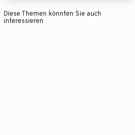
Diese Themen könnten Sie auch
interessieren
ERNEUERBARE-ENERGIEN-GESETZ
GEBÄUDEENERGIEGESETZ
Erfahren Sie in unserem
Erfahren Sie mehr
Ratgeber mehr zum
zum
Erneuerbare-Energien-
Gebäudenergiergesetz
Gesetz