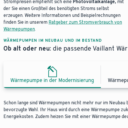
Strompreisen empfiehlt sich eine
Photovoltaikanlage,
mit
der Sie einen Großteil des benötigten Stroms selbst
erzeugen. Weitere Informationen und Beispielrechnungen
finden Sie in unserem
Ratgeber zum Stromverbrauch von
Wärmepumpen
.
WÄRMEPUMPEN IM NEUBAU UND IM BESTAND
Ob alt oder neu:
die passende Vaillant Wä
Wärmepumpe in der Modernisierung
Wärmepu
Schon lange sind Wärmepumpen nicht mehr nur im Neubau bel
Wärmepumpen sind selbst in älteren Häusern eine effiziente 
Inzwischen sind Wärmepumpen die erste Wahl bei der Heizte
bevorzugte Wahl. Ihr Haus wird durch eine Wärmepumpe zuku
und Anpassung an das bestehende Heizsystem profitieren Si
direkt von Anfang an individuell in das Bauprojekt mit einbe
Energiekosten. Zudem heizen Sie mit einer Wärmepumpe deu
und einem deutlich besseren Klimaschutz – ganz ohne Kompl
komplette Innenaufstellung der Wärmepumpe möglich.