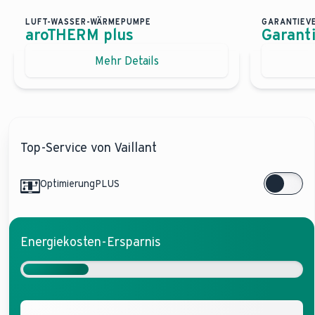
LUFT-WASSER-WÄRMEPUMPE
GARANTIEV
aroTHERM plus
Garant
Herzstück des Wärmepumpensystems
Digita
Mehr Details
Luft-Wasser-Wärmepumpe aroTHERM plus
Garan
Unser Top-Wärmepumpe nutzt die kostenlose Energie der
Mit Gara
Jetzt mehr erfahren
Garantie
Jetzt m
Top-Service von Vaillant
OptimierungPLUS
Energiekosten-Ersparnis