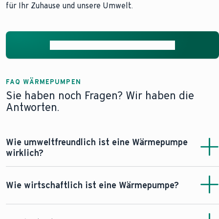
für Ihr Zuhause und unsere Umwelt.
Unverbindliches Angebot anfordern
FAQ WÄRMEPUMPEN
Sie haben noch Fragen? Wir haben die
Antworten.
Wie umweltfreundlich ist eine Wärmepumpe
wirklich?
Da die Entscheidung für eine Wärmepumpe auch eine
Entscheidung gegen fossile Energieträger ist, leisten Sie
Wie wirtschaftlich ist eine Wärmepumpe?
auf direktem Wege einen erheblichen Beitrag zum
Klimaschutz. Wärmepumpen arbeiten sehr
Wärmepumpen arbeiten sehr wirtschaftlich. Die
klimafreundlich, indem sie die frei verfügbare