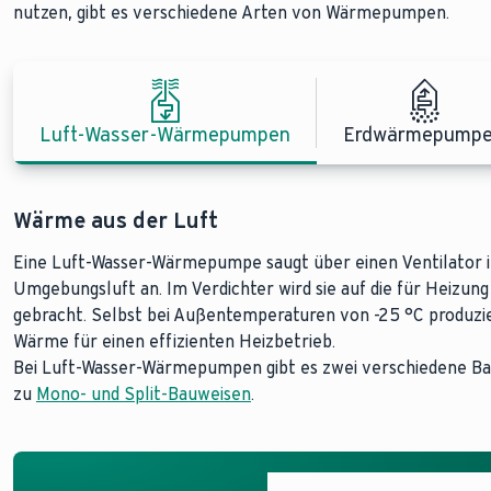
nutzen, gibt es verschiedene Arten von Wärmepumpen.
Luft-Wasser-Wärmepumpen
Erdwärmepump
Wärme aus der Luft
Wärme aus der Erde
Wärme aus dem Grundwasser
Eine Luft-Wasser-Wärmepumpe saugt über einen Ventilator 
Erdwärmepumpen arbeiten mit der im Boden gespeicherten Wä
Mit einer Grundwasser-Wärmepumpe nutzen Sie die Wärme des
Umgebungsluft an. Im Verdichter wird sie auf die für Heizu
konstant hoch und ermöglicht damit eine besonders effizien
Erdwärmepumpen das gesamte Jahr über konstant hoch und s
gebracht. Selbst bei Außentemperaturen von -25 °C produ
eine sogenannte Erdsonde oder über Erdkollektoren gewonne
Das warme Grundwasser wird über ein Brunnensystem hochg
Wärme für einen effizienten Heizbetrieb.
waagerechte Flächenkollektoren besser eignen, hängt von d
ausreichender Menge, Qualität und in nicht zu großer Tiefe v
Bei Luft-Wasser-Wärmepumpen gibt es zwei verschiedene Ba
ab.
zu
Mono- und Split-Bauweisen
.
Mehr über Grundwasser-W
Mehr über Erdwärmep
Mehr über Luft-Wasser-W