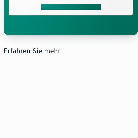
energiePROGNOSE starten
Erfahren Sie mehr.
HEIZKOSTEN
MODERNISIEREN MIT
STROMVERBRAUCH VON
SPAREN
WÄRMEPUMPE
WÄRMEPUMPEN
Erhalten Sie
Erfahren Sie
Alles, was Sie
einen
hier, wie Sie Ihr
über den
Einblick, wie
Haus mit einer
Stromverbrauch
Sie Ihre
Wärmepumpe
einer
Heizkosten
modernisieren
Wärmepumpe
senken
können.
wissen müssen.
können.