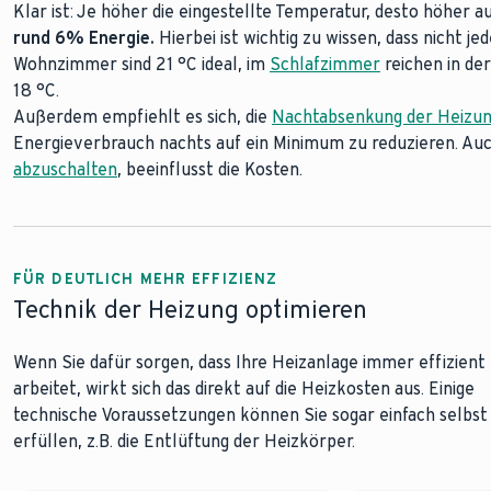
Klar ist: Je höher die eingestellte Temperatur, desto höher a
Stellen Sie Ihre Thermostate immer korrekt ein, kann das di
Den ganzen Tag die Fenster auf Kipp? Dadurch geht wertvoll
Damit sich die erzeugte
Heizwärme optimal im Raum vertei
rund 6% Energie.
Stufe zu drehen, um den Raum schneller aufheizen, ist z.B. f
energiesparender ist regelmäßiges Stoßlüften.
Möbelstücke oder Vorhänge verdeckt sein.
Hierbei ist wichtig zu wissen, dass nicht j
Öffnen Sie m
Wohnzimmer sind 21 °C ideal, im
die erreicht werden soll. Die Stufe 3 ist eine moderate Einst
weit, sodass alle Räume gut durchgelüftet werden. Währendd
Freigeräumte Heizflächen geben Wärme deutlich effizienter
Schlafzimmer
reichen in de
18 °C.
20 °C.
werden. Das sorgt für ein gutes Raumklima und verhindert F
es wird weniger Energie verbraucht. Schon kleine Anpassung
Außerdem empfiehlt es sich, die
Grundsätzlich sollten die Thermostate natürlich immer so eing
Heizkosten sorgen.
Nachtabsenkung der Heizu
Energieverbrauch nachts auf ein Minimum zu reduzieren. Auch
Temperatur
liefert. Zusätzlich sollte geprüft werden, ob es 
abzuschalten
automatisch nachts runterregelt. Achten Sie auch darauf, das
, beeinflusst die Kosten.
Zum Beitrag Richti
korrekt funktionieren.
FÜR DEUTLICH MEHR EFFIZIENZ
Zum Ratgeber Heizung
Technik der Heizung optimieren
Wenn Sie dafür sorgen, dass Ihre Heizanlage immer effizient
arbeitet, wirkt sich das direkt auf die Heizkosten aus. Einige
technische Voraussetzungen können Sie sogar einfach selbst
erfüllen, z.B. die Entlüftung der Heizkörper.