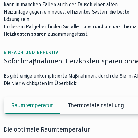
kann in manchen Fällen auch der Tausch einer alten
Heizanlage gegen ein neues, effizientes System die beste
Lösung sein.
In diesem Ratgeber finden Sie
alle Tipps rund um das Thema
Heizkosten sparen
zusammengefasst.
EINFACH UND EFFEKTIV
Sofortmaßnahmen: Heizkosten sparen ohne
Es gibt einige unkomplizierte Maßnahmen, durch die Sie im A
Die vier wichtigsten im Überblick:
Raumtemperatur
Thermostateinstellung
Die optimale Raumtemperatur
Heizthermostate richtig einstellen
Richtig lüften macht den Unterschied
Keine gute Idee: Möbel vor Heizkörpern