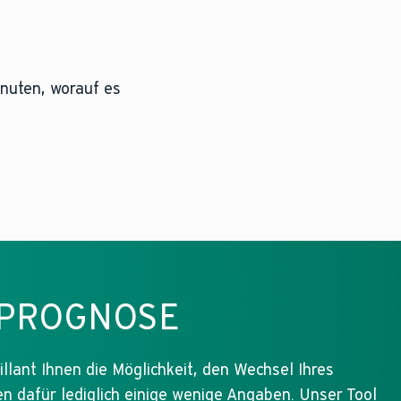
inuten, worauf es
iePROGNOSE
lant Ihnen die Möglichkeit, den Wechsel Ihres
n dafür lediglich einige wenige Angaben. Unser Tool