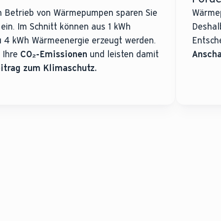
en Betrieb von Wärmepumpen sparen Sie
Wärmep
ein. Im Schnitt können aus 1 kWh
Deshal
 zu 4 kWh Wärmeenergie erzeugt werden.
Entsche
e Ihre
CO₂-Emissionen
und leisten damit
Anscha
itrag zum Klimaschutz.