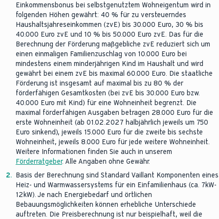
Sie bitte Ihren Heizungsfachbetrieb an.
können Sie ganz einfach hier anfordern.
Einkommensbonus bei selbstgenutztem Wohneigentum wird in
folgenden Höhen gewährt: 40 % für zu versteuerndes
Haushaltsjahreseinkommen (zvE) bis 30.000 Euro, 30 % bis
40.000 Euro zvE und 10 % bis 50.000 Euro zvE. Das für die
Berechnung der Förderung maßgebliche zvE reduziert sich um
einen einmaligen Familienzuschlag von 10.000 Euro bei
mindestens einem minderjährigen Kind im Haushalt und wird
gewährt bei einem zvE bis maximal 60.000 Euro. Die staatliche
Förderung ist insgesamt auf maximal bis zu 80 % der
förderfähigen Gesamtkosten (bei zvE bis 30.000 Euro bzw.
40.000 Euro mit Kind) für eine Wohneinheit begrenzt. Die
maximal förderfähigen Ausgaben betragen 28.000 Euro für die
erste Wohneinheit (ab 01.02.2027 halbjährlich jeweils um 750
Euro sinkend), jeweils 15.000 Euro für die zweite bis sechste
Wohneinheit, jeweils 8.000 Euro für jede weitere Wohneinheit.
Weitere Informationen finden Sie auch in unserem
Förderratgeber
. Alle Angaben ohne Gewähr.
2.
Basis der Berechnung sind Standard Vaillant Komponenten eines
Heiz- und Warmwassersystems für ein Einfamilienhaus (ca. 7kW-
12kW). Je nach Energiebedarf und örtlichen
Bebauungsmöglichkeiten können erhebliche Unterschiede
auftreten. Die Preisberechnung ist nur beispielhaft, weil die