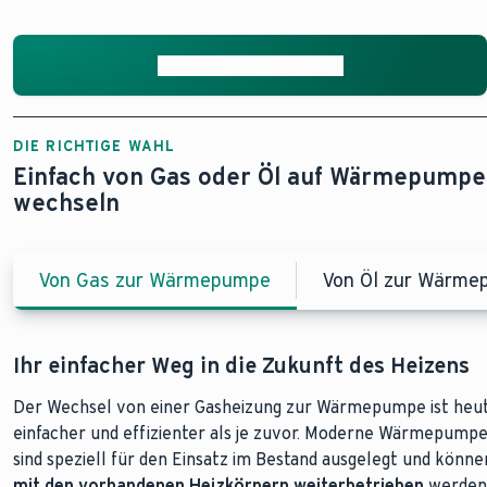
Jetzt Heizung tauschen
DIE RICHTIGE WAHL
Einfach von Gas oder Öl auf Wärmepumpe
wechseln
Von Gas zur Wärmepumpe
Von Öl zur Wärm
Ihr einfacher Weg in die Zukunft des Heizens
Mehr Platz, mehr Effizienz, mehr Unabhängigk
Der Wechsel von einer Gasheizung zur Wärmepumpe ist heu
Der Umstieg von einer Ölheizung auf eine Wärmepumpe brin
einfacher und effizienter als je zuvor. Moderne Wärmepum
gleich mehrere Vorteile: Sie
gewinnen Platz
zurück, weil der
sind speziell für den Einsatz im Bestand ausgelegt und könne
entfällt, senken Ihre Energiekosten dauerhaft und verabschi
mit den vorhandenen Heizkörpern weiterbetrieben
von Lieferengpässen oder unangenehmen Gerüchen.
werden