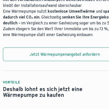
bleibt der Installationsaufwand überschaubar.
Moderne Wärmepumpen können heute
auch in älteren Geb
Eine Wärmepumpe nutzt
zuverlässig eingesetzt werden – selbst dann, wenn etwas hö
kostenlose Umweltwärme
und
spa
dadurch viel CO₂ ein.
Vorlauftemperaturen benötigt werden. Wir analysieren geme
Gleichzeitig
senken Sie Ihre Energiek
deutlich –
Ihnen, welche Anpassungen sinnvoll sind, um die neue Anlag
im Vergleich zu einer Gasheizung sogar um bis zu 
Zudem steigern Sie den Wert Ihrer Immobilie um bis zu 13 %
zu betreiben. Mit unserer Unterstützung wird der Wechsel v
eine Wärmepumpe statt einer Gasheizung einbauen.
Wärmepumpe ein reibungsloser Schritt in Richtung
Komfort,
Unabhängigkeit und Klimafreundlichkeit
.
Jetzt Wärmepumpenangebot anfordern
Jetzt Wärmepumpenangebot anfordern
VORTEILE
Deshalb lohnt es sich jetzt eine
Wärmepumpe zu kaufen