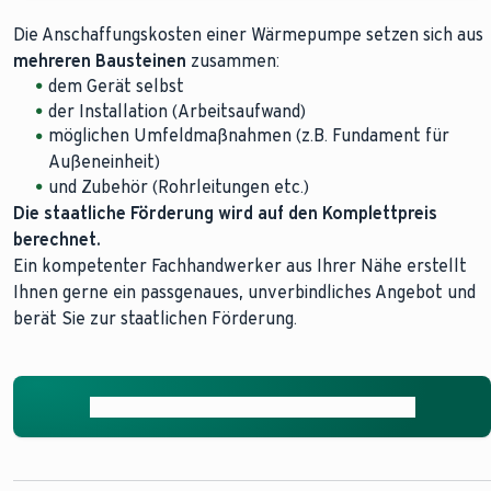
So könnte der Stromverbrauch Ihrer
Die Anschaffungskosten einer Wärmepumpe setzen sich aus
Wärmepumpe aussehen
mehreren Bausteinen
zusammen:
dem Gerät selbst
Um den Stromverbrauch einer Wärmepumpe zu berechnen,
der Installation (Arbeitsaufwand)
benötigen Sie zwei Angaben: den jährlichen Heizbedarf (in
möglichen Umfeldmaßnahmen (z.B. Fundament für
der Einheit Kilowattstunde = kWh) und die Jahresarbeitszahl
Außeneinheit)
(JAZ). Die Formel lautet wie folgt:
und Zubehör (Rohrleitungen etc.)
Die staatliche Förderung wird auf den Komplettpreis
Jährlicher Heizbedarf : Jahresarbeitszahl = Jährlicher Stromverbrauch
berechnet.
Ein kompetenter Fachhandwerker aus Ihrer Nähe erstellt
Das ist auf den ersten Blick noch etwas abstrakt, aber
Ihnen gerne ein passgenaues, unverbindliches Angebot und
anhand des folgenden Beispiels sehen Sie, wie hoch der
berät Sie zur staatlichen Förderung.
Stromverbrauch unserer Luft-Wasser-Wärmepumpe
aroTHERM plus sein kann – bei der Berechnung der
Stromkosten haben wir 28Cent pro kWh angesetzt.
Jetzt unverbindliches Angebot anfordern