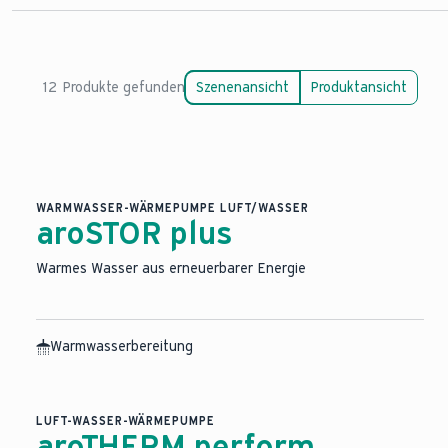
Alles zur Wärmepumpe
Technik und Funktion
12 Produkte gefunden
Szenenansicht
Produktansicht
Kosten einer Wärmepumpe
Aufstellungsmöglichkeiten
Wärmepumpe im Altbau
WARMWASSER-WÄRMEPUMPE LUFT/WASSER
aroSTOR plus
Warmes Wasser aus erneuerbarer Energie
Warmwasserbereitung
LUFT-WASSER-WÄRMEPUMPE
aroTHERM perform