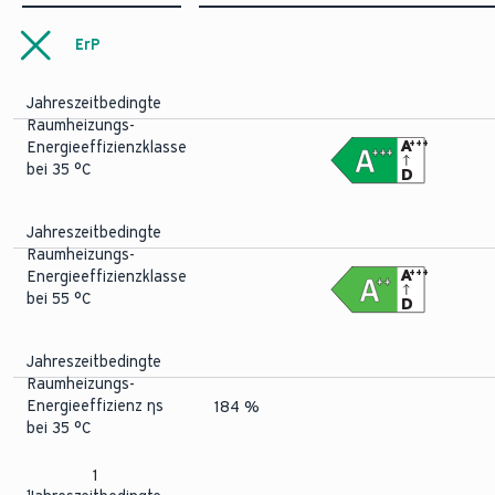
Kältemittelmenge
1,5 kg
ErP
Jahreszeitbedingte
Raumheizungs-
A
+++
Energieeffizienzklasse
+++
bei 35 °C
D
Jahreszeitbedingte
Raumheizungs-
A
+++
Energieeffizienzklasse
++
bei 55 °C
D
Jahreszeitbedingte
Raumheizungs-
Energieeffizienz ηs
184 %
bei 35 °C
1
1