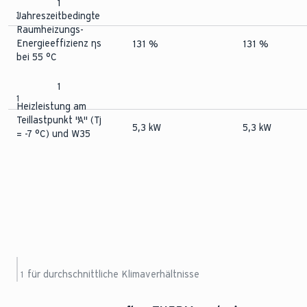
1
1
Jahreszeitbedingte
Raumheizungs-
Energieeffizienz ηs
131 %
131 %
bei 55 °C
1
1
Heizleistung am
Teillastpunkt ''A'' (Tj
5,3 kW
5,3 kW
= -7 °C) und W35
für durchschnittliche Klimaverhältnisse
1