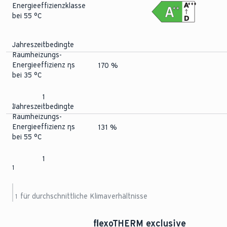
A
+++
Energieeffizienzklasse
++
bei 55 °C
D
Jahreszeitbedingte
Raumheizungs-
Energieeffizienz ηs
170 %
bei 35 °C
1
1
Jahreszeitbedingte
Raumheizungs-
Energieeffizienz ηs
131 %
bei 55 °C
1
1
für durchschnittliche Klimaverhältnisse
1
flexoTHERM exclusive