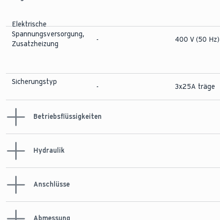
Elektrische
Spannungsversorgung,
-
400 V (50 Hz)
Zusatzheizung
Sicherungstyp
-
3x25A träge
Betriebsflüssigkeiten
Hydraulik
Inhalt Heizwasser
-
3,2 l
Inhalt
Anschlüsse
Pumpenvolumenstrom
Wärmeträgerflüssigkeit
-
2,5 l
(min)
-
660 l/h
Pumpenvolumenstrom
Abmessung