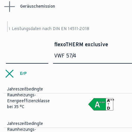
Elektrische
GWP/Treibhauspotential
Geräuschemission
Spannungsversorgung,
Massenstrom
nach Verordnung (EU)
-
2.088
Wärmepumpe
Pumpe, Heizung
-
-
1.100 l/h
400 V (50 Hz)
Kompressoreinheit
Schallleistungspegel
CO₂-Äquivalent
Leistungsdaten nach DIN EN 14511-2018
1
-
3,1 t
bei W10/W35
-
41,2 dB(A)
flexoTHERM exclusive
Kältemittelmenge
-
1,5 kg
VWF 57/4
ErP
Jahreszeitbedingte
Raumheizungs-
A
+++
Energieeffizienzklasse
+++
bei 35 °C
D
Jahreszeitbedingte
Raumheizungs-