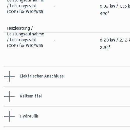
Leistungsaufnahme
/ Leistungszahl
-
6,32 kW / 1,35 
(COP) für W10/W35
1
4,70
Heizleistung /
Leistungsaufnahme
/ Leistungszahl
-
6,23 kW / 2,12 
(COP) für W10/W55
1
2,94
Elektrischer Anschluss
Elektrische
Leistungsaufnahme
Kältemittel
für Heizungspumpe
-
35 W
für W10/W35, 5 K
Temperaturspreizung
Hydraulik
Kältemittel
-
R410a