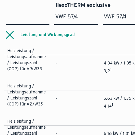
für B0/W35, 3 K
-
1.290 l/h
flexoTHERM exclusive
Kältemittelmenge
-
1,50 kg
Temperaturspreizung
Schallleistungspegel
Elektrische
VWF 57/4
VWF 57/4
bei B0/W55
-
40,6 dB(A)
Spannungsversorgung,
Wärmepumpe
-
400 V (50 Hz)
Kompressoreinheit
Leistung und Wirkungsgrad
Heizleistung /
Leistungsaufnahme
/ Leistungszahl
-
4,34 kW / 1,35 
(COP) für A-7/W35
1
3,2
Heizleistung /
Leistungsaufnahme
/ Leistungszahl
-
5,63 kW / 1,36 
(COP) für A2/W35
1
4,14
Heizleistung /
Leistungsaufnahme
/ Leistungszahl
-
6,16 kW / 1,31 k