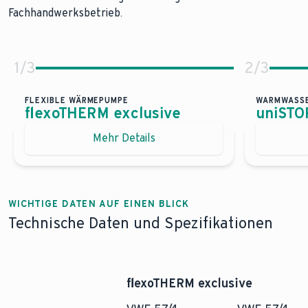
Fachhandwerksbetrieb.
1
/
3
2
/
3
FLEXIBLE WÄRMEPUMPE
WARMWASSE
flexoTHERM exclusive
uniSTO
Flexible Wärmepumpe
Warmw
Mehr Details
flexoTHERM exclusive
uniST
Die flexoTHERM exclusive ist in den Leistungsgrößen 5,
Unser un
Jetzt m
WICHTIGE DATEN AUF EINEN BLICK
Technische Daten und Spezifikationen
flexoTHERM exclusive