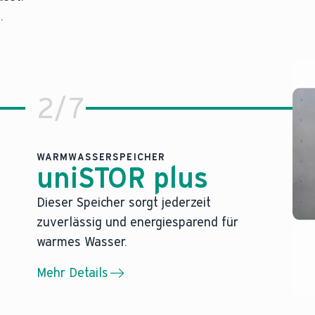
.
2
/
7
WARMWASSERSPEICHER
uniSTOR plus
Dieser Speicher sorgt jederzeit
Optimale Warmwasserlösung für I
zuverlässig und energiesparend für
warmes Wasser.
Warmwasserspeicher uniSTOR plus
Mehr Details
heizen, zu kühlen und mit warmem Wasser zu versorgen.
Unser uniSTOR plus sorgt jederzeit für angenehm
Jetzt mehr erfahren