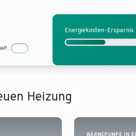
Energiekosten-Ersparnis
EnergiePLUS
neuen Heizung
WÄRMEPUMPE IN E