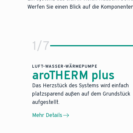
Werfen Sie einen Blick auf die Komponenten
1
/
7
LUFT-WASSER-WÄRMEPUMPE
aroTHERM plus
Das Herzstück des Systems wird einfach
Herzstück des Wärmepumpen
platzsparend außen auf dem Grundstück
aufgestellt.
Luft-Wasser-Wärmepumpe aro
Mehr Details
Unser Top-Wärmepumpe nutzt die kostenlos
Jetzt mehr erfahren