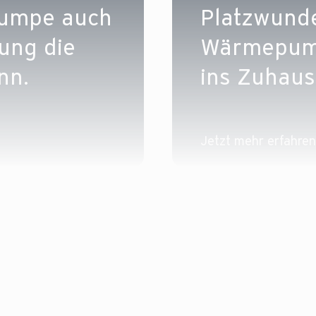
umpe auch
Platzwunder
ung die
Wärmepumpe
nn.
ins Zuhaus
Jetzt mehr erfahren