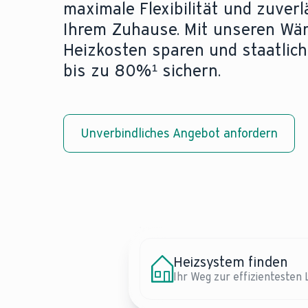
maximale Flexibilität und zuver
Ihrem Zuhause. Mit unseren Wä
Heizkosten sparen und staatlic
bis zu 80%¹ sichern.
Unverbindliches Angebot anfordern
Heizsystem finden
Reparatur benötigt?
Wärmepumpen:
Ihr Weg zur effizientesten 
Lassen Sie Ihre Heizung sc
Ersetzen Sie Ihre aktuel