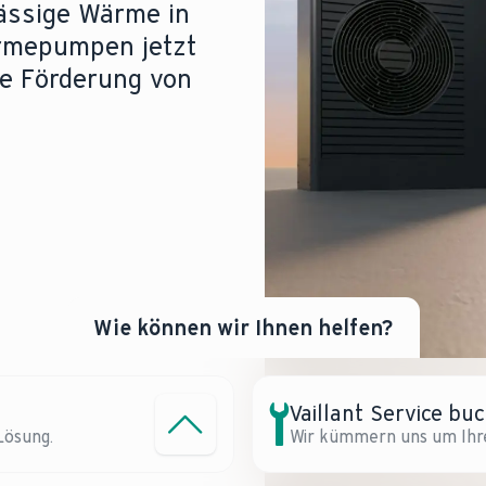
lässige Wärme in
rmepumpen jetzt
he Förderung von
Wie können wir Ihnen helfen?
Vaillant Service bu
Lösung.
hnell und unkompliziert vom Vaillant Kundendienst reparieren.
le Heizung mit einer Wärmepumpe.
Wir kümmern uns um Ihr