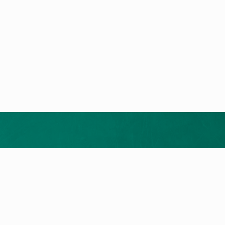
ukte
Service
rodukte
myVAILLANT Portal
epumpen
Reparatur
wertheizung
Wartung