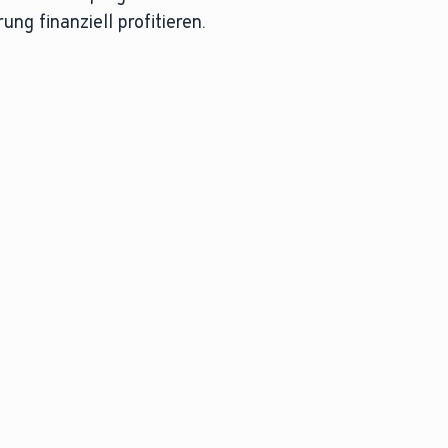
ng finanziell profitieren.
NDIVIDUELLER SANIERUNGSFAHRLAN
BEG WG ZINS
eitere Vortaile mit einem
Energeti
ndivuduelle
einem Zug
anierungsfahrplan (iSFP)
sich finan