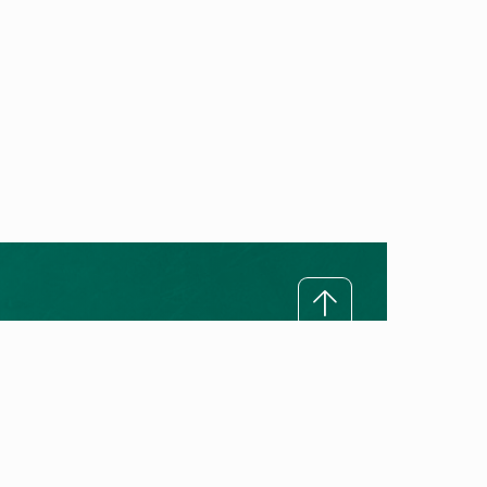
Ratgeber
Alles über Wärmepumpen
Alles über Gasheizungen
Heizung erneuern