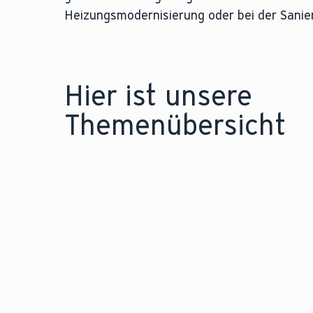
Heizungsmodernisierung oder bei der Sanieru
Hier ist unsere
Themenübersicht
BEG EM FÖRDERUNG HEIZUNGSTAUSCH
I
UND SANIERUNG
W
Hier erfahren Sie alles zur
i
Förderung von
S
Wärmepumpen