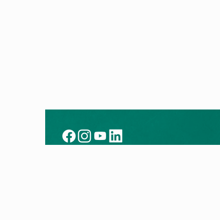
Kontakt
Prod
Heizung kaufen
Alle P
Partner finden
Wärm
Kundendienst
Brenn