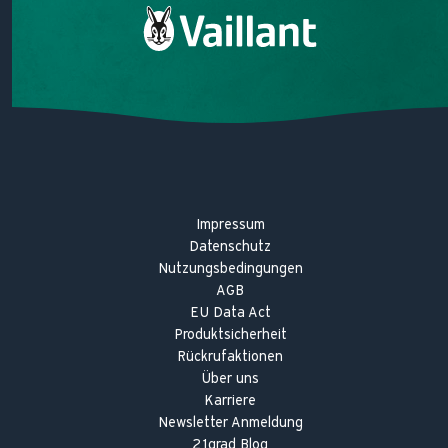
Digitales Energiemanagement
Wärmepumpen-Förderung 2026
Heizungstipps
Heiztechniklexikon
Impressum
Datenschutz
Nutzungsbedingungen
AGB
EU Data Act
Produktsicherheit
Rückrufaktionen
Über uns
Karriere
Newsletter Anmeldung
21grad Blog