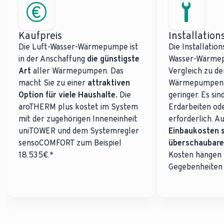
Kaufpreis
Installatio
Die Luft-Wasser-Wärmepumpe ist
Die Installatio
in der Anschaffung
die günstigste
Wasser-Wärmep
Art
aller Wärmepumpen. Das
Vergleich zu d
macht Sie zu einer
attraktiven
Wärmepumpenar
Option für viele Haushalte.
Die
geringer. Es si
aroTHERM plus kostet im System
Erdarbeiten od
mit der zugehörigen Inneneinheit
erforderlich. A
uniTOWER und dem Systemregler
Einbaukosten 
sensoCOMFORT zum Beispiel
überschaubare
18.535€.*
Kosten hängen 
Gegebenheiten 