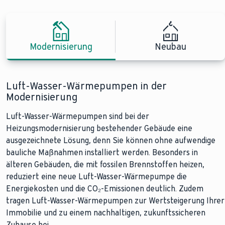
Modernisierung
Neubau
Luft-Wasser-Wärmepumpen in der
Luft-Wasser-Wärmepumpen im Neubau
Modernisierung
Luft-Wasser-Wärmepumpen sind eine hervorragende Wahl
Luft-Wasser-Wärmepumpen sind bei der
für den Einsatz im Neubau, denn sie lassen sich ganz einfach
Heizungsmodernisierung bestehender Gebäude eine
in energieeffiziente Gebäude integrieren. Da Neubauten oft
ausgezeichnete Lösung, denn Sie können ohne aufwendige
über eine gute Dämmung und eine Fußbodenheizungen
bauliche Maßnahmen installiert werden. Besonders in
verfügen, können Luft-Wasser-Wärmepumpen besonders
älteren Gebäuden, die mit fossilen Brennstoffen heizen,
effizient arbeiten. Die Installation ist unkompliziert und
reduziert eine neue Luft-Wasser-Wärmepumpe die
erfordert keinen zusätzlichen Platz für Brennstoffe oder
Energiekosten und die CO₂-Emissionen deutlich. Zudem
einen Schornstein. Das erleichtert die Planung.
tragen Luft-Wasser-Wärmepumpen zur Wertsteigerung Ihrer
Immobilie und zu einem nachhaltigen, zukunftssicheren
Zuhause bei.