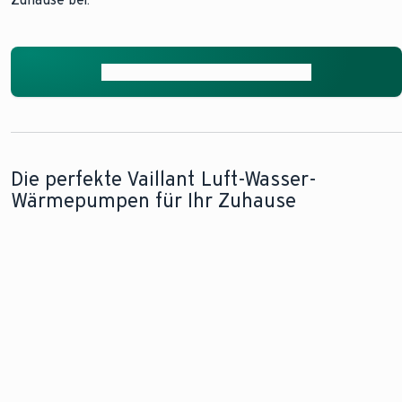
Heizung im Neubau
Modernisieren mit Wärmepumpe
Die perfekte Vaillant Luft-Wasser-
Wärmepumpen für Ihr Zuhause
DAS PLATZWUNDER
EFFIZIENZ IN
FLEXIBILITÄT
PASST SICH
FÜR DIE
IHRER
OHNE
JEDEM
AUSSENAUFSTELLUNG
FLEXIBELSTEN
GRENZEN
GRUNDSTÜCK
FORM
AN
aroTHERM pro
aroTHERM
aroTHERM
aroTHERM
Split plus
plus
Split