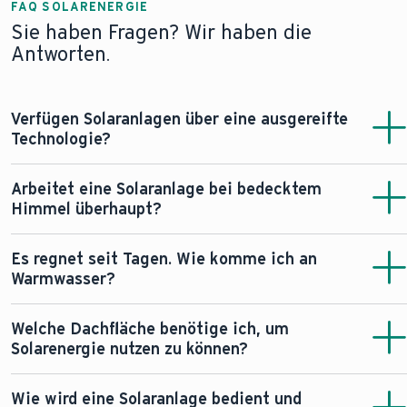
FAQ SOLARENERGIE
Sie haben Fragen? Wir haben die
Antworten.
Verfügen Solaranlagen über eine ausgereifte
Technologie?
Ja. Solaranlagen sind seit Jahrzehnten in Betrieb, werden
Arbeitet eine Solaranlage bei bedecktem
kontinuierlich verbessert, verringern die Heizkosten und
Himmel überhaupt?
liefern einen wertvollen Beitrag zur CO2-Einsparung.
Ein Sonnentag ist ideal für Solaranlagen. An bedeckten
Es regnet seit Tagen. Wie komme ich an
Tagen kommen aber noch immer bis zu 75% der
Warmwasser?
Strahlung an, im Winter rund 25%.
Ein moderner Warmwasserspeicher hält ausreichend
Welche Dachfläche benötige ich, um
Wasser für den täglichen Gebrauch bereit. Sollte
Solarenergie nutzen zu können?
tatsächlich über mehrere Tage die Nutzung der
Sonnenenergie nicht möglich sein, wird über die
Prinzipiell eignet sich jede südseitig gelegene Dachfläche
Wie wird eine Solaranlage bedient und
Hauptheizung (z.B. Brennwert oder Wärmepumpe)
ohne Beschattung. Photovoltaikanlagen benötigen in der