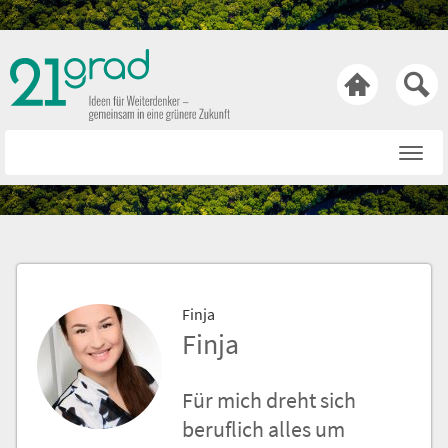

Startseite
Rat & Tat
Wissen & Wert
Technik & Trends
Finja
Bewusst & Sein
Finja
Hasen & Köpfe
Für mich dreht sich
Über uns
beruflich alles um
Netiquette