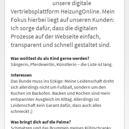
unsere digitale
Nachricht an die
Vertriebsplattform HeizungOnline. Mein
Redaktion
Fokus hierbei liegt auf unseren Kunden:
Ich sorge dafür, dass die digitalen
Prozesse auf der Webseite einfach,
transparent und schnell gestaltet sind.
Was wolltest du als Kind gerne werden?
Sängerin, Pferdewirtin, Künstlerin – die Liste ist lang.
Interessen
Das Runde muss ins Eckige: Meine Leidenschaft dreht
sich allerdings nicht um Fußball, sondern um den
Kuchen im Backofen. Backen und Kochen sind mein
entspannter Ausgleich im Alltag. Allerdings ist
Leidenschaft kein Garant dafür, dass auch alles
schmeckt ;)
Was bringt dich auf die Palme?
Schmatzen und das Brummen meines Kühlschranks.