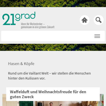

Startseite
Rat & Tat
Wissen & Wert
Hasen & Köpfe
Technik & Trends
Rund um die Vaillant Welt – wir stellen die Menschen
Bewusst & Sein
hinter den Kulissen vor.
Hasen & Köpfe
Waffelduft und Weihnachtsfreude für den
guten Zweck
Über uns
Netiquette