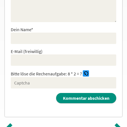
Dein Name*
E-Mail (freiwillig)
Bitte löse die Rechenaufgabe:
8 * 2 = ?
B
i
t
t
e
g