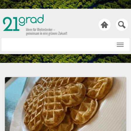

Startseite
Rat & Tat
Wissen & Wert
Technik & Trends
Bewusst & Sein
Hasen & Köpfe
Über uns
Netiquette