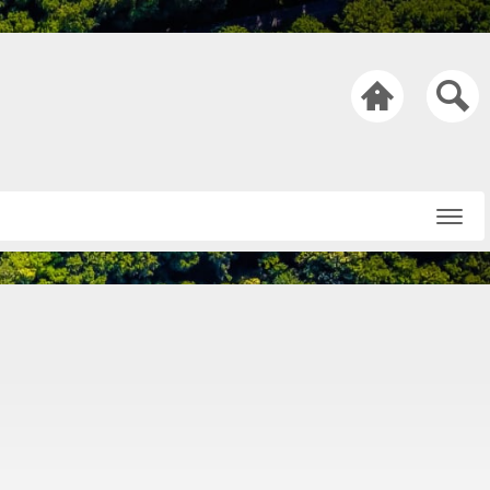

Startseite
Über uns
Netiquette
Nachricht an die
Redaktion