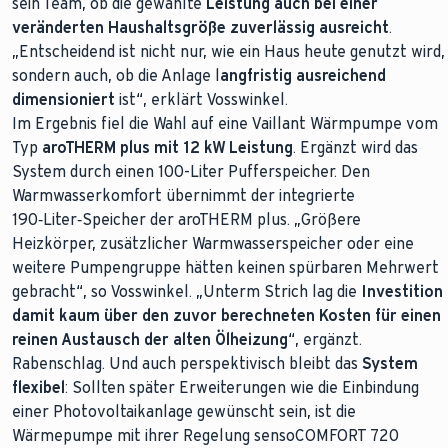
sein Team, ob die gewählte
Leistung auch bei einer
veränderten Haushaltsgröße zuverlässig ausreicht
.
„Entscheidend ist nicht nur, wie ein Haus heute genutzt wird,
sondern auch, ob die Anlage l
angfristig ausreichend
dimensioniert
ist“, erklärt Vosswinkel.
Im Ergebnis fiel die Wahl auf eine Vaillant Wärmpumpe vom
Typ
aroTHERM plus mit 12 kW Leistung
. Ergänzt wird das
System durch einen 100-Liter Pufferspeicher. Den
Warmwasserkomfort übernimmt der integrierte
190‑Liter‑Speicher der aroTHERM plus. „Größere
Heizkörper, zusätzlicher Warmwasserspeicher oder eine
weitere Pumpengruppe hätten keinen spürbaren Mehrwert
gebracht“, so Vosswinkel. „Unterm Strich lag die
Investition
damit kaum über den zuvor berechneten Kosten für einen
reinen Austausch der alten Ölheizung
“, ergänzt.
Rabenschlag. Und auch perspektivisch bleibt das
System
flexibel
: Sollten später Erweiterungen wie die Einbindung
einer Photovoltaikanlage gewünscht sein, ist die
Wärmepumpe mit ihrer Regelung sensoCOMFORT 720