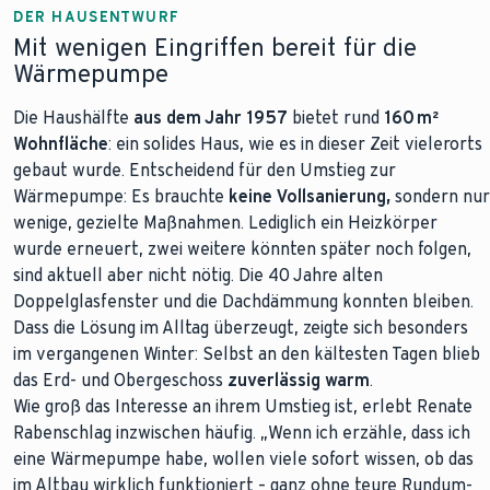
DER HAUSENTWURF
Mit wenigen Eingriffen bereit für die
Wärmepumpe
Die Haushälfte
aus dem Jahr 1957
bietet rund
160 m²
Wohnfläche
: ein solides Haus, wie es in dieser Zeit vielerorts
gebaut wurde. Entscheidend für den Umstieg zur
Wärmepumpe: Es brauchte
keine Vollsanierung,
sondern nur
wenige, gezielte Maßnahmen. Lediglich ein Heizkörper
wurde erneuert, zwei weitere könnten später noch folgen,
sind aktuell aber nicht nötig. Die 40 Jahre alten
Doppelglasfenster und die Dachdämmung konnten bleiben.
Dass die Lösung im Alltag überzeugt, zeigte sich besonders
im vergangenen Winter: Selbst an den kältesten Tagen blieb
das Erd- und Obergeschoss
zuverlässig warm
.
Wie groß das Interesse an ihrem Umstieg ist, erlebt Renate
Rabenschlag inzwischen häufig. „Wenn ich erzähle, dass ich
eine Wärmepumpe habe, wollen viele sofort wissen, ob das
im Altbau wirklich funktioniert – ganz ohne teure Rundum-