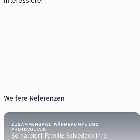
interessieren
Förderung für
Wärmepumpe
Stromv
eine
im Altbau
einer
Wärmepumpe
Wärme
Lesen Sie
Lesen Sie
mehr!
Lesen Sie
mehr!
Weitere Referenzen
ZUSAMMENSPIEL WÄRMEPUMPE UND
PHOTOVOLTAIK
So halbiert Familie Schiedeck ihre