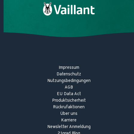
Digitales Energiemanagement
Wärmepumpen-Förderung 2026
Heizungstipps
Heiztechniklexikon
Impressum
Datenschutz
Nutzungsbedingungen
AGB
EU Data Act
Produktsicherheit
Rückrufaktionen
Über uns
Karriere
Newsletter Anmeldung
21grad Blog