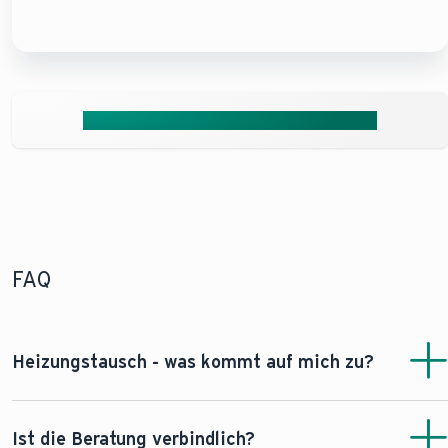
Jetzt unverbindliche Beratung anfordern
FAQ
Heizungstausch - was kommt auf mich zu?
Im Normalfall ist der Heizungstausch eine einfache und
saubere Sache. Im ersten Schritt schaut sich unser
Ist die Beratung verbindlich?