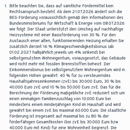
1.
Bitte beachten Sie, dass auf sämtliche Fördermittel kein
Rechtsanspruch besteht. Ab dem 21.07.2026 ändert sich die
BEG-Förderung voraussichtlich gemäß den Informationen des
Bundesministeriums für Wirtschaft & Energie vom 08.07.2026
wie folgt: Der Staat unterstützt den Umstieg auf nachhaltige
Heizsysteme mit einer Basisförderung von 30 %. Für den
Austausch einer alten, funktionierenden Heizung erhalten Sie
zusätzlich derzeit 16 % Klimageschwindigkeitsbonus (ab
01.02.2027 halbjährlich jeweils um 4% sinkend) bei
selbstgenutztem Wohneigentum, vorausgesetzt, das Gebäude
wird nicht mehr mit fossilen Brennstoffen beheizt. Der
Einkommensbonus bei selbstgenutztem Wohneigentum wird in
folgenden Höhen gewährt: 40 % für zu versteuerndes
Haushaltsjahreseinkommen (zvE) bis 30.000 Euro, 30 % bis
40.000 Euro zvE und 10 % bis 50.000 Euro zvE. Das für die
Berechnung der Förderung maßgebliche zvE reduziert sich um
einen einmaligen Familienzuschlag von 10.000 Euro bei
mindestens einem minderjährigen Kind im Haushalt und wird
gewährt bei einem zvE bis maximal 60.000 Euro. Die staatliche
Förderung ist insgesamt auf maximal bis zu 80 % der
förderfähigen Gesamtkosten (bei zvE bis 30.000 Euro bzw.
40.000 Euro mit Kind) für eine Wohneinheit begrenzt. Die