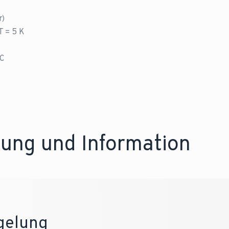
0 bar
16,0 bar
r)
T = 5 K
°C
ung und Information
gelung