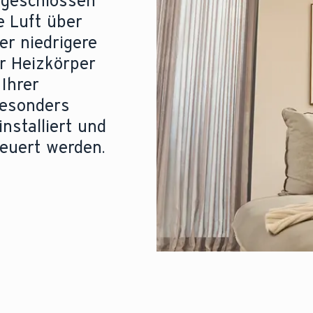
ngeschlossen
e Luft über
 er niedrigere
er Heizkörper
 Ihrer
esonders
nstalliert und
euert werden.
n