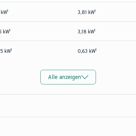
1
1
 kW
3,81 kW
1
1
5 kW
3,18 kW
1
1
55 kW
0,63 kW
Alle anzeigen
0 m³/h
590 m³/h