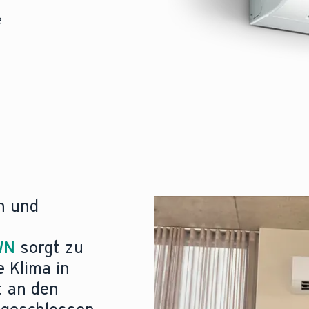
e
n und
WN
sorgt zu
e Klima in
t an den