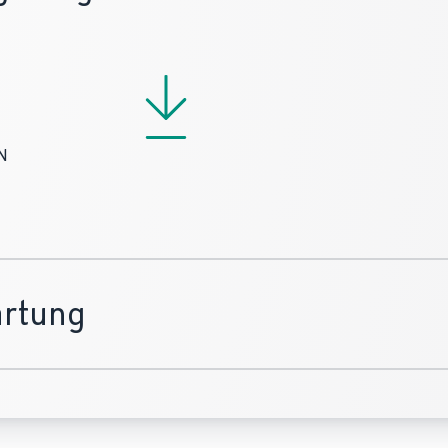
N
artung