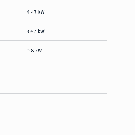
1
4,47 kW
1
3,67 kW
1
0,8 kW
634 m³/h