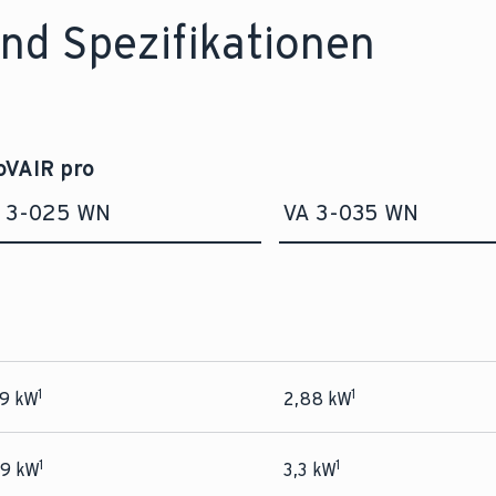
nd Spezifikationen
oVAIR pro
 3-025 WN
VA 3-035 WN
1
1
39 kW
2,88 kW
1
1
59 kW
3,3 kW