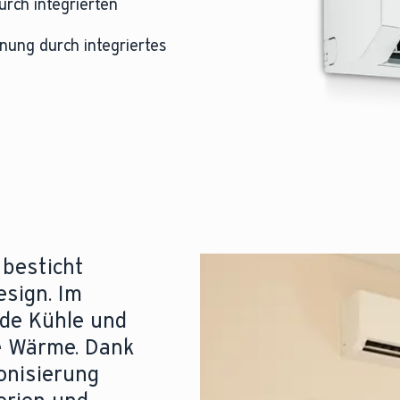
rch integrierten
ung durch integriertes
 besticht
esign. Im
nde Kühle und
ge Wärme. Dank
Ionisierung