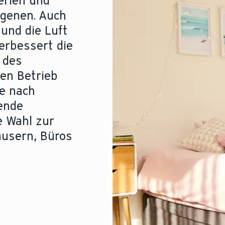
terien und
rgenen. Auch
und die Luft
erbessert die
 des
den Betrieb
Je nach
ende
le Wahl zur
äusern, Büros