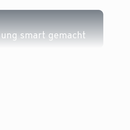
N
nung smart gemacht