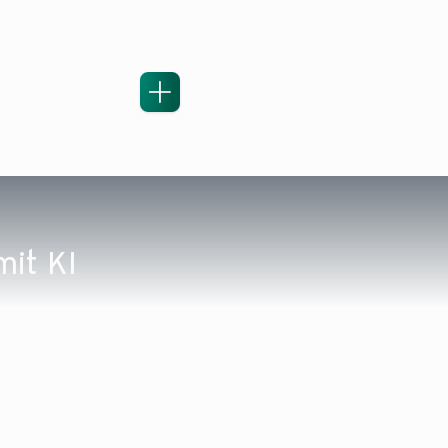
it KI