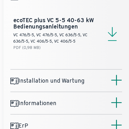
ecoTEC plus VC 5-5 40-63 kW
Bedienungsanleitungen
VC 476/5-5, VC 476/5-5, VC 636/5-5, VC
636/5-5, VC 406/5-5, VC 406/5-5
PDF (0,98 MB)
Installation und Wartung
Informationen
ecoTEC plus VC 5-5 40-63 kW
Installationsanleitung
VC 476/5-5, VC 476/5-5, VC 636/5-5, VC
ErP
636/5-5, VC 406/5-5, VC 406/5-5
Produktinfo ecoTEC plus 5-5