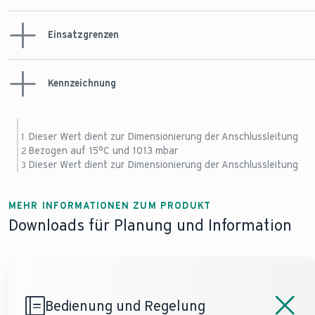
Ø 25 mm
Ø 25 mm
Anschluss Heizung
Einsatzgrenzen
Höhe / Breite /
(Vorlauf, Rücklauf)
1 ½ Zoll
1 ½ Zoll
Tiefe
720 mm / 440 mm /
720 mm / 440 
405 mm
405 mm
Anschluss
Kennzeichnung
Vorlauftemperatur
Verbrennungsluft,
Ø 80/125
Ø 80/125
Gewicht
(max)
Abgas
85 °C
85 °C
37,8 kg
37,8 kg
Gas-
Dieser Wert dient zur Dimensionierung der Anschlussleitung
1
Betriebsdruck
Gerätekategorie
II2ELL3P
II2ELL3P
Bezogen auf 15°C und 1013 mbar
2
Heizung (max)
4 bar
4 bar
Dieser Wert dient zur Dimensionierung der Anschlussleitung
3
CE PIN
CE-0063CS3428
CE-0063CS342
MEHR INFORMATIONEN ZUM PRODUKT
Downloads für Planung und Information
Bedienung und Regelung