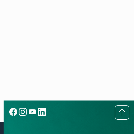
ecoTEC plus VC 5-5 40-63 kW
ErP Label
VC 406/5-5
PDF (0,05 MB)
ecoTEC plus VC 5-5 40-63 kW
ErP Datenblatt
VC 476/5-5, VC 476/5-5, VC 636/5-5, VC
636/5-5, VC 406/5-5, VC 406/5-5
PDF (0,11 MB)
ecoTEC plus VC 5-5 40-63 kW
ErP Datenblatt
KI-basierter Medieninhalt
VC 476/5-5, VC 476/5-5, VC 636/5-5, VC
636/5-5, VC 406/5-5, VC 406/5-5
PDF (0,28 MB)