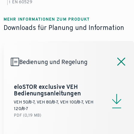
Betriebsdruck
EN 60529
1
Gewicht
Warmwasser (max)
6 bar
6 bar
(Nettogewicht)
30 kg
50 kg
Elektrische
Temperatur
Spannungsversorgung
230 V (50 Hz), 400 V
230 V (50 Hz
MEHR INFORMATIONEN ZUM PRODUKT
Warmwasser,
Gewicht
(50 Hz)
(50 Hz)
Downloads für Planung und Information
Warmwasserspeicher
7 - 85 °C
7 - 85 °C
(betriebsbereit)
80 kg
130 kg
(min - max)
Schutzart
1
IP25D
IP25D
1
Bedienung und Regelung
eloSTOR exclusive VEH
Bedienungsanleitungen
VEH 50/8-7, VEH 80/8-7, VEH 100/8-7, VEH
120/8-7
PDF (0,19 MB)