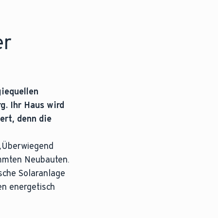
er
iequellen
. Ihr Haus wird
rt, denn die
 „Überwiegend
ämmten Neubauten.
sche Solaranlage
en energetisch
erhältnis von eingesetzter Energie zu erzeugter Heizwär