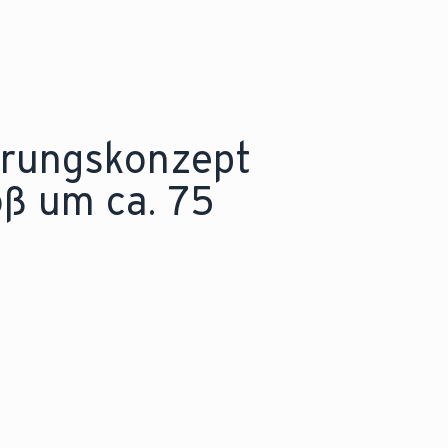
erungskonzept
oß um ca. 75