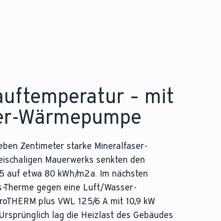
u herkömmlichen Heizkesseln mit niedrigeren Systemt
auftemperatur – mit
er-Wärmepumpe
eben Zentimeter starke Mineralfaser-
ischaligen Mauerwerks senkten den
5 auf etwa 80 kWh/m2a. Im nächsten
as-Therme gegen eine Luft/Wasser-
oTHERM plus VWL 125/6 A mit 10,9 kW
Ursprünglich lag die Heizlast des Gebäudes