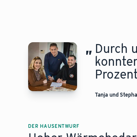
Weitere Informationen finden Sie in unsere
„
Durch 
konnten
Prozen
Tanja und Steph
DER HAUSENTWURF