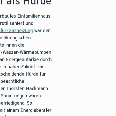
 als Hürde
erbautes Einfamilienhaus
stil saniert und
tur-Gasheizung
war der
en ökologischen
te ihnen die
uft/Wasser-Wärmepumpen
 an Energieautarkie durch
 in naher Zukunft mit
tscheidende Hürde für
 beachtliche
uer Thorsten Hackmann
en Sanierungen waren
friedigend. So
it einem Energieberater