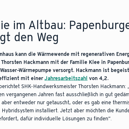
ie im Altbau: Papenburg
igt den Weg
ienhaus kann die Wärmewende mit regenerativen Energ
Thorsten Hackmann mit der Familie Klee in Papenburg
/Wasser-Wärmepumpe versorgt. Hackmann ist begeiste
ffizient mit einer
Jahresarbeitszahl
von 4,2.
, berichtet SHK-Handwerksmeister Thorsten Hackmann:
den vergangenen Jahren fast ausschließlich in gut ged
 aber entweder nur getauscht, oder es gab eine thermi
n Hybridsystem installiert. Jetzt aber möchten die Kund
fordert, dafür individuelle Lösungen zu finden“.
enz eines Heizsystems über ein Jahr an, indem sie das V