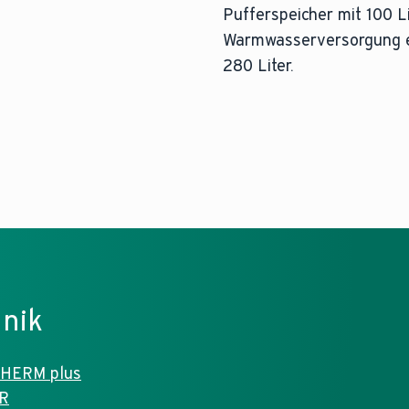
Pufferspeicher mit 100 Lit
Warmwasserversorgung er
280 Liter.
Die Vorlauftemperatur is
Weitere Informationen fi
hnik
THERM plus
OR