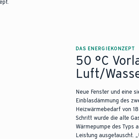
ept.
 oder ölbetriebene Wärmeerzeuger, die im Gegensatz z
m
Heiztechniklexikon
.
DAS ENERGIEKONZEPT
50 °C Vorl
Luft/Wass
Neue Fenster und eine si
Einblasdämmung des zwe
Heizwärmebedarf von 18
Schritt wurde die alte G
Wärmepumpe des Typs ar
Leistung ausgetauscht. „