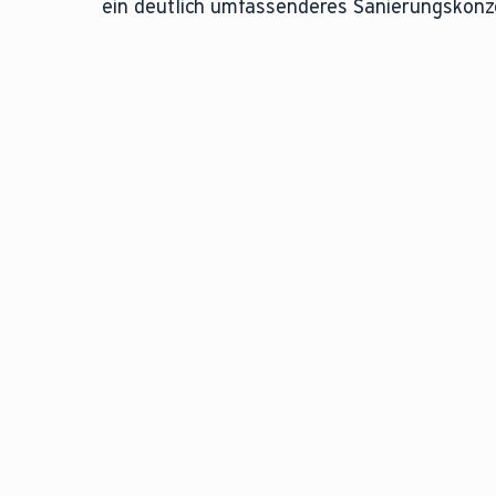
ein deutlich umfassenderes Sanierungskonz
Niedertemperatur-Heizwertgeräte sind gas-
Weitere Informationen finden Sie in unsere