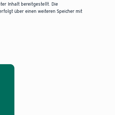
er Inhalt bereitgestellt. Die
folgt über einen weiteren Speicher mit
t die Temperatur des Heizungswassers, das vom Wärmeer
nden Sie in unserem
Ratgeber
.