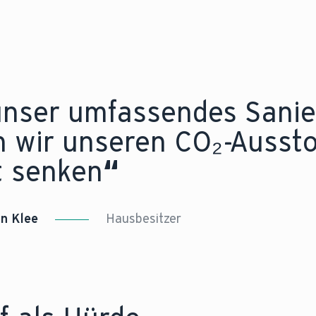
m
Ratgeber
.
unser umfassendes Sani
 wir unseren CO₂-Ausst
t senken
“
an Klee
Hausbesitzer