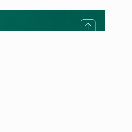
Ratgeber
Alles über Wärmepumpen
Alles über Gasheizungen
Heizung erneuern
Wärmepumpen-Förderung 2026
Heizungstipps
Heiztechniklexikon