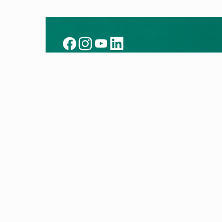
Kontakt
Prod
Heizung kaufen
Alle P
Partner finden
Wärm
Kundendienst
Brenn
HelpCenter
Klimag
Vertragskündigung
myVAI
Vertragswiderruf
Ausze