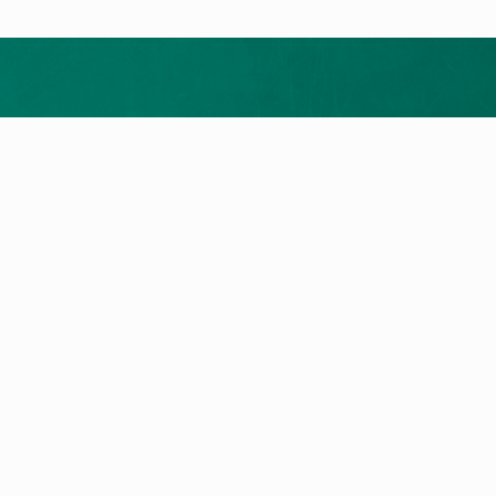
ukte
Service
rodukte
myVAILLANT Portal
epumpen
Reparatur
wertheizung
Wartung
eräte
Garantie
LLANT App
Fernoptimierung
ichnungen
Digitales Energiemanagement