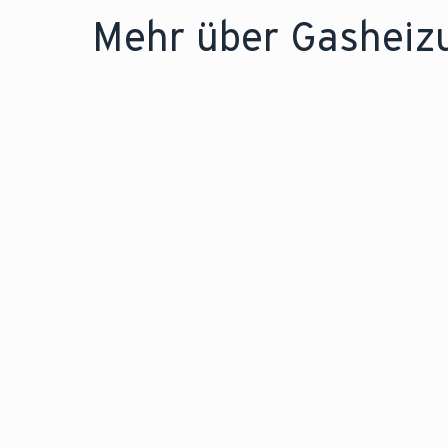
Mehr über Gasheiz
RATGEBER
Erfahren Sie alles über d
Zukunft zum Heizen mit
Gas.
Zum Ratgeber