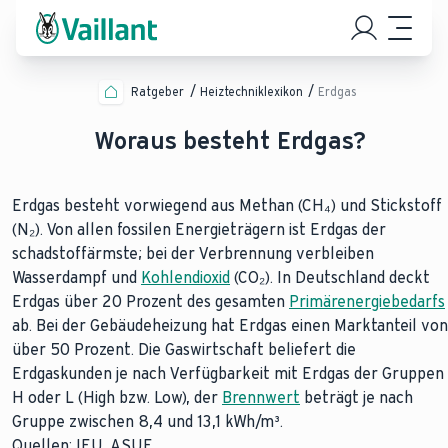
Ratgeber
Heiztechniklexikon
Erdgas
Woraus besteht Erdgas?
Erdgas besteht vorwiegend aus Methan (CH₄) und Stickstoff
(N₂). Von allen fossilen Energieträgern ist Erdgas der
schadstoffärmste; bei der Verbrennung verbleiben
Wasserdampf und
Kohlendioxid
(CO₂). In Deutschland deckt
Erdgas über 20 Prozent des gesamten
Primärenergiebedarfs
ab. Bei der Gebäudeheizung hat Erdgas einen Marktanteil von
über 50 Prozent. Die Gaswirtschaft beliefert die
Erdgaskunden je nach Verfügbarkeit mit Erdgas der Gruppen
H oder L (High bzw. Low), der
Brennwert
beträgt je nach
Gruppe zwischen 8,4 und 13,1 kWh/m³.
Quellen: IEU, ASUE