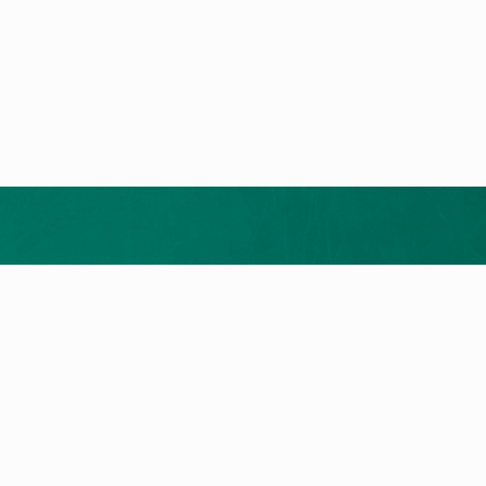
ukte
Service
rodukte
myVAILLANT Portal
epumpen
Reparatur
wertheizung
Wartung
eräte
Garantie
LLANT App
Fernoptimierung