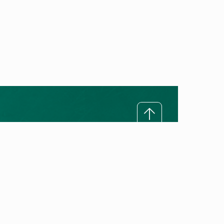
Ratgeber
Alles über Wärmepumpen
Alles über Gasheizungen
Heizung erneuern
Wärmepumpen-Förderung 2026
Heizungstipps