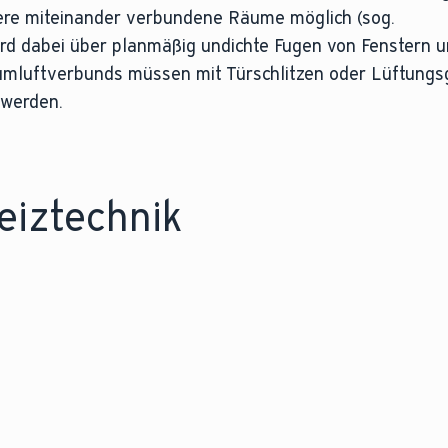
ere miteinander verbundene Räume möglich (sog.
ird dabei über planmäßig undichte Fugen von Fenstern 
aumluftverbunds müssen mit Türschlitzen oder Lüftungs
 werden.
iztechnik
LEXIKONEINTRAG
Entdecken Sie die Vortei
von Raumlufttechnik