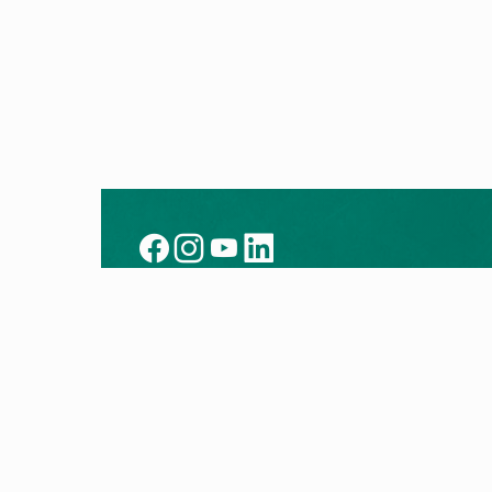
Kontakt
Prod
Heizung kaufen
Alle P
Partner finden
Wärm
Kundendienst
Brenn
HelpCenter
Klimag
Vertragskündigung
myVAI