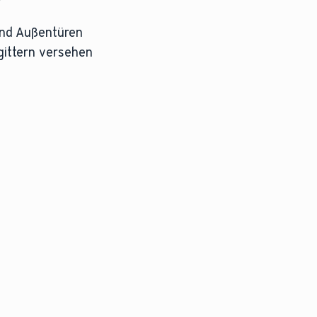
und Außentüren
gittern versehen
LEXIKON-ÜBERSICHT
le
Entdecken Sie mehr
Heiztechnikbegriffe