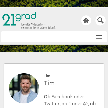

Startseite
Rat & Tat
Wissen & Wert
Technik & Trends
Tim
Bewusst & Sein
Tim
Hasen & Köpfe
Ob Facebook oder
Über uns
Twitter, ob # oder @, ob
Netiquette