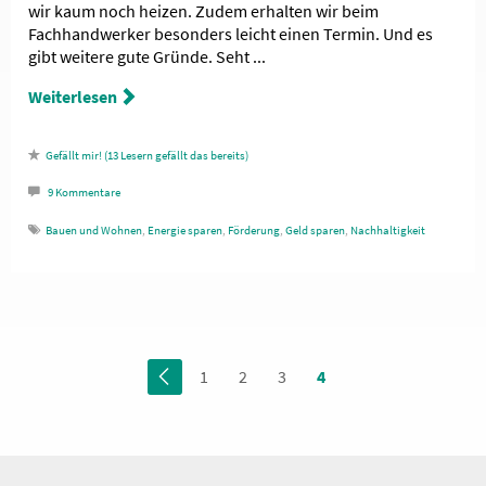
wir kaum noch heizen. Zudem erhalten wir beim
Fachhandwerker besonders leicht einen Termin. Und es
gibt weitere gute Gründe. Seht ...
Weiterlesen
13
Lesern gefällt das
9
Kommentare
Bauen und Wohnen
,
Energie sparen
,
Förderung
,
Geld sparen
,
Nachhaltigkeit
1
2
3
4