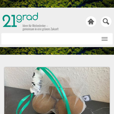

Startseite
Rat & Tat
Wissen & Wert
Technik & Trends
Bewusst & Sein
Hasen & Köpfe
Über uns
Netiquette