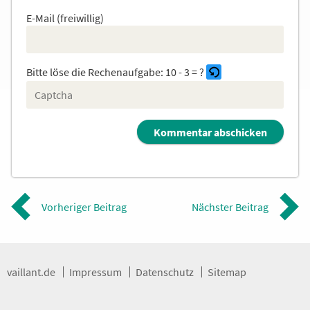
E-Mail (freiwillig)
Bitte löse die Rechenaufgabe:
10 - 3 = ?
B
i
t
t
e
g
Vorheriger Beitrag
Nächster Beitrag
i
b
d
i
e
vaillant.de
Impressum
Datenschutz
Sitemap
i
m