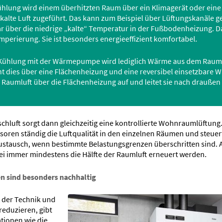
Kühlung wird einem überhitzten Raum über ein Klimagerät oder e
 kalte Luft zugeführt. Das kann zum Beispiel über Lüftungskanäle 
 über die niedrige „kalte“ Temperatur in der Fußbodenheizung. D
perierung. Sie ist besonders energieeffizient komfortabel.
 Kühlung mit der Wärmepumpe wird lediglich Wärme aus dem Raum 
eht dies über eine Flächenheizung und eine reversibel einsetzbare
Raumluft über die Flächenheizung auf und leitet sie nach draußen 
hluft sorgt dann gleichzeitig eine kontrollierte Wohnraumlüftung.
oren ständig die Luftqualität in den einzelnen Räumen und steuer
stausch, wenn bestimmte Belastungsgrenzen überschritten sind. 
ei immer mindestens die Hälfte der Raumluft erneuert werden.
n sind besonders nachhaltig
 der Technik und
reduzieren, gibt
tionen wie die