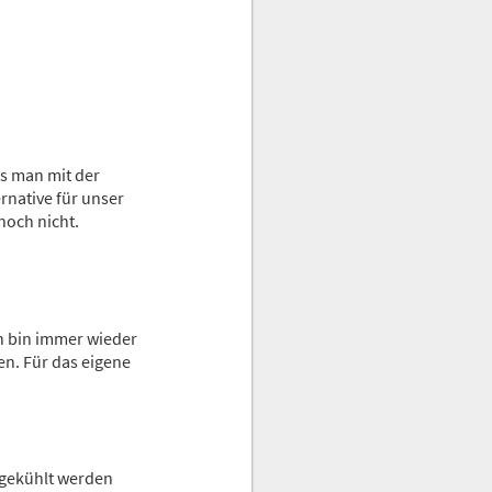
ss man mit der
rnative für unser
noch nicht.
h bin immer wieder
en. Für das eigene
r gekühlt werden