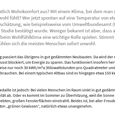
tlich Wohnkomfort aus? Mit einem Klima, bei dem man s
wohl fühlt? Wer jetzt spontan auf eine Temperatur von etw
inschätzung, wie beispielsweise vom Umweltbundesamt (U
 Studie bestätigt wurde. Weniger bekannt ist aber, dass 
 beim Wohlfühlklima eine wichtige Rolle spielen. Stimmt 
fühlen sich die meisten Menschen sofort unwohl.
g passiert das übrigens in gut gedämmten Neubauten. Da wird der 
sst blockiert, um Energie zu sparen. Das funktioniert insofern her
weise nur noch 30 kWh/m²a (Kilowattstunden pro Quadratmeter und
rbrauchen. Bei einem typischen Altbau sind es hingegen etwa 150 k
Medaille ist jedoch: Bei vielen Menschen im Raum sinkt in gut ged
alität ab. Oder es kommt im Sommer zu Überhitzung, weil die Sonne
iebten, großen Fensterflächen einstrahlt. Beides ist, bei aller Freu
ten „grünen Gewissen“, natürlich etwas unangenehm.