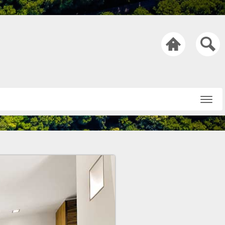

Startseite
Über uns
Netiquette
Nachricht an die
Redaktion