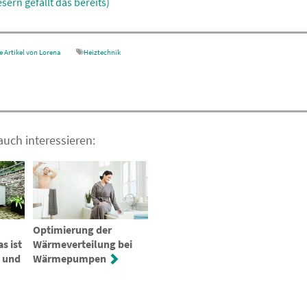
sern gefällt das
Mail
Feed
 Artikel von Lorena
Heiztechnik
uch interessieren:
Optimierung der
s ist
Wärmeverteilung bei
 und
Wärmepumpen