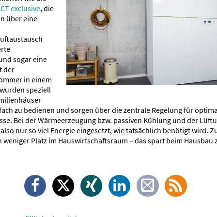
CT exclusive
, die
en über eine
Luftaustausch
erte
nd sogar eine
t der
ommer in einem
 wurden speziell
amilienhäuser
nfach zu bedienen und sorgen über die zentrale Regelung für optim
se. Bei der Wärmeerzeugung bzw. passiven Kühlung und der Lüftu
o nur so viel Energie eingesetzt, wie tatsächlich benötigt wird. 
weniger Platz im Hauswirtschaftsraum – das spart beim Hausbau z
Facebook
X
Xing
LinkedIn
E-
RSS-