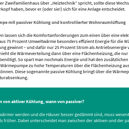
der Zweifamilienhaus über „Heiztechnik“ spricht, sollte diese Wech
kopf haben, bevor er (oder sie!) sich für eine Anlage entscheidet.
e mit passiver Kühlung und kontrollierter Wohnraumlüftung
en lassen sich die Komfortanforderungen zum einen über eine elek
s 75 Prozent Umweltwärme besonders effizient Energie für die 
g gewinnt – und dafür nur 25 Prozent Strom als Antriebsenergie 
hieht die Wärmeverteilung dann über eine Flächenheizung, die nur 
benötigt. So spart man nochmals Energie und hat den zusätzlichen
 Wärmepumpe zu hohe Temperaturen über die Flächenheizung au
können. Diese sogenannte passive Kühlung bringt über die Wär
aturabsenkung.
 von aktiver Kühlung, wann von passiver?
wärmer werden und die Häuser besser gedämmt sind, muss wesentl
ls früher. Dabei unterscheidet man zwischen der aktiven und der p