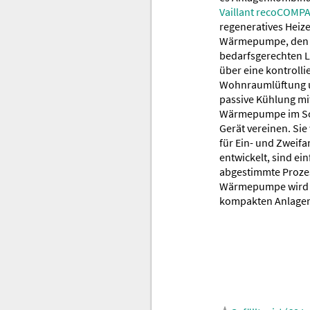
Vaillant recoCOMPA
regeneratives Heiz
Wärmepumpe, den
bedarfsgerechten 
über eine kontrolli
Wohnraumlüftung u
passive Kühlung mi
Wärmepumpe im S
Gerät vereinen. Sie
für Ein- und Zweif
entwickelt, sind ei
abgestimmte Prozes
Wärmepumpe wird als
kompakten Anlagen 