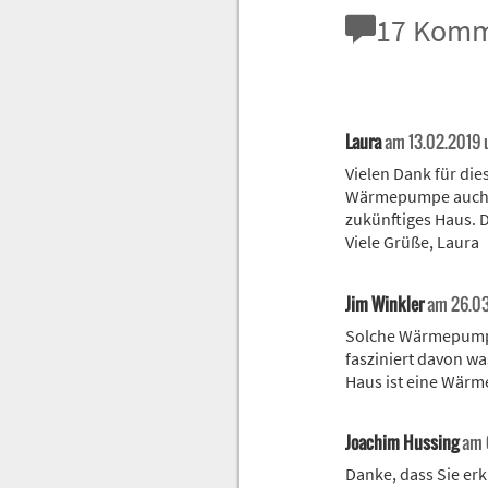
17
Komm
Laura
am 13.02.2019 
Vielen Dank für di
Wärmepumpe auch no
zukünftiges Haus. D
Viele Grüße, Laura
Jim Winkler
am 26.03
Solche Wärmepumpe
fasziniert davon w
Haus ist eine Wärm
Joachim Hussing
am 
Danke, dass Sie erk