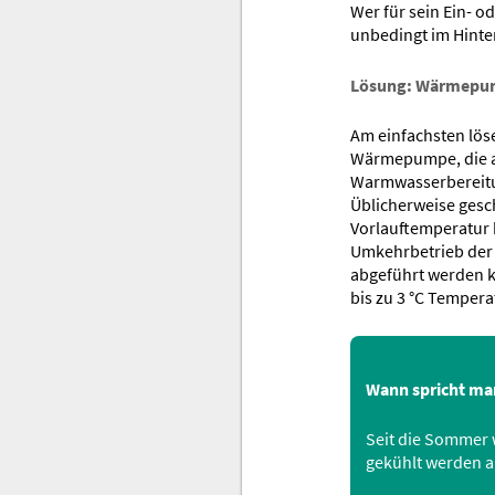
Wer für sein Ein- o
unbedingt im Hinter
Lösung: Wärmepump
Am einfachsten lös
Wärmepumpe, die au
Warmwasserbereitun
Üblicherweise gesc
Vorlauftemperatur 
Umkehrbetrieb der
abgeführt werden 
bis zu 3 °C Temper
Wann spricht man
Seit die Sommer 
gekühlt werden a