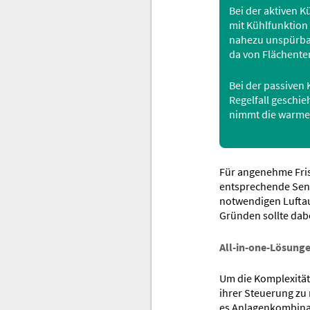
Bei der aktiven 
mit Kühlfunktion
nahezu unspürbar
da von Flächentem
Bei der passiven
Regelfall geschi
nimmt die warme 
Für angenehme Frisc
entsprechende Sens
notwendigen Luftau
Gründen sollte dab
All-in-one-Lösunge
Um die Komplexität
ihrer Steuerung zu 
es Anlagenkombina