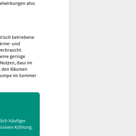
selwirkungen also
trisch betriebene
Wärme- und
verbraucht.
eine geringe
 Nutzen, dass im
s den Räumen
mepumpe im Sommer
ich häufiger
assiven Kühlung.