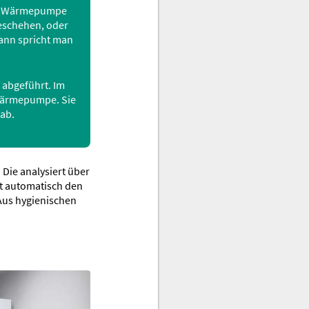
ine Wärmepumpe
geschehen, oder
ann spricht man
abgeführt. Im
 Wärmepumpe. Sie
ab.
 Die analysiert über
t automatisch den
Aus hygienischen