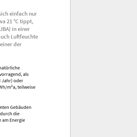
ich einfach nur
a 21 °C tippt,
BA) in einer
auch Luftfeuchte
einer der
natürliche
vorragend, als
 Jahr) oder
Wh/m²a, teilweise
ämmten Gebäuden
 durch die
de am Energie