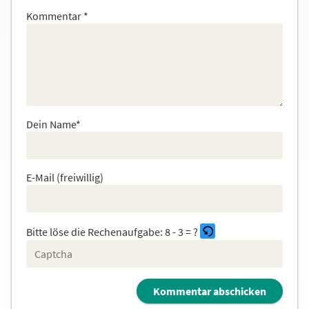
Kommentar
*
Dein Name*
E-Mail (freiwillig)
Bitte löse die Rechenaufgabe:
8 - 3 = ?
B
i