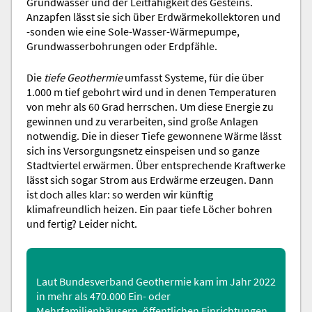
Grundwasser und der Leitfähigkeit des Gesteins.
Anzapfen lässt sie sich über Erdwärmekollektoren und
-sonden wie eine Sole-Wasser-Wärmepumpe,
Grundwasserbohrungen oder Erdpfähle.
Die
tiefe Geothermie
umfasst Systeme, für die über
1.000 m tief gebohrt wird und in denen Temperaturen
von mehr als 60 Grad herrschen. Um diese Energie zu
gewinnen und zu verarbeiten, sind große Anlagen
notwendig. Die in dieser Tiefe gewonnene Wärme lässt
sich ins Versorgungsnetz einspeisen und so ganze
Stadtviertel erwärmen. Über entsprechende Kraftwerke
lässt sich sogar Strom aus Erdwärme erzeugen. Dann
ist doch alles klar: so werden wir künftig
klimafreundlich heizen. Ein paar tiefe Löcher bohren
und fertig? Leider nicht.
Laut
Bundesverband Geothermie
kam im Jahr 2022
in mehr als 470.000 Ein- oder
Mehrfamilienhäusern, öffentlichen Einrichtungen,