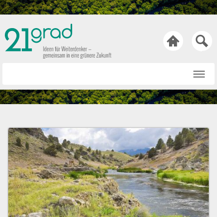

Startseite
Rat & Tat
Wissen & Wert
Technik & Trends
Bewusst & Sein
Hasen & Köpfe
Über uns
Netiquette