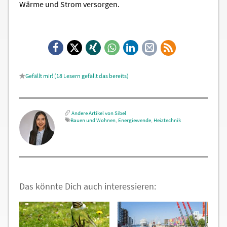
Wärme und Strom versorgen.
Facebook
X
Xing
WhatsApp
LinkedIn
E-
RSS-
Mail
Feed
18
Lesern gefällt das
Andere Artikel von Sibel
Bauen und Wohnen
,
Energiewende
,
Heiztechnik
Das könnte Dich auch interessieren: