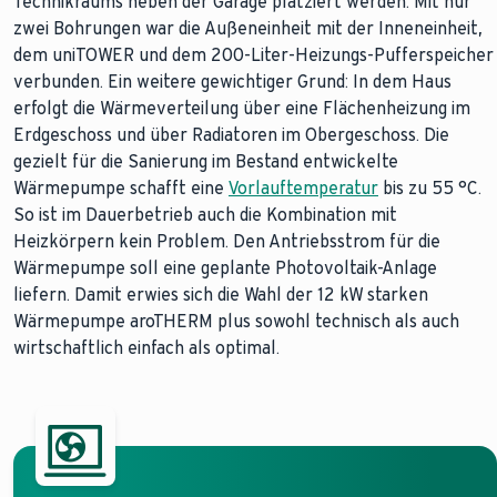
Technikraums neben der Garage platziert werden. Mit nur
zwei Bohrungen war die Außeneinheit mit der Inneneinheit,
dem uniTOWER und dem 200-Liter-Heizungs-Pufferspeicher
verbunden. Ein weitere gewichtiger Grund: In dem Haus
erfolgt die Wärmeverteilung über eine Flächenheizung im
Erdgeschoss und über Radiatoren im Obergeschoss. Die
gezielt für die Sanierung im Bestand entwickelte
Wärmepumpe schafft eine
Vorlauftemperatur
bis zu 55 °C.
So ist im Dauerbetrieb auch die Kombination mit
Heizkörpern kein Problem. Den Antriebsstrom für die
Wärmepumpe soll eine geplante Photovoltaik-Anlage
liefern. Damit erwies sich die Wahl der 12 kW starken
Wärmepumpe aroTHERM plus sowohl technisch als auch
wirtschaftlich einfach als optimal.
Die Vorlauftemperatur ist die Temperatur des Heizungswasse
Weitere Informationen finden Sie in unserem
Ratgeber
.