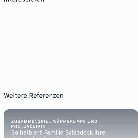
Förderung für
Wärmepumpe
Stromv
eine
im Altbau
einer
Wärmepumpe
Wärme
Lesen Sie
Lesen sie
mehr!
Lesen Sie
mehr!
Weitere Referenzen
ZUSAMMENSPIEL WÄRMEPUMPE UND
PHOTOVOLTAIK
So halbiert Familie Schiedeck ihre