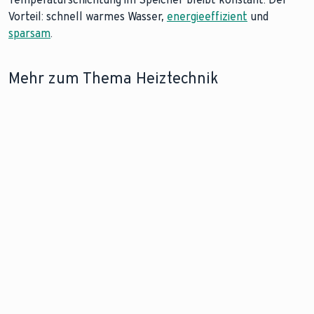
Vorteil: schnell warmes Wasser,
energieeffizient
und
sparsam
.
Mehr zum Thema Heiztechnik
LEXIKONEINTRAG
LEXIKONEINTRAG
Erfahren Sie
Entdecken Sie die
alles über
Vorteile von
Wärmetauscher
Warmwasserspeichern
Zum
Zum Lexikoneintrag
Lexikoneintrag