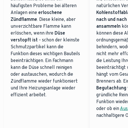
häufigsten Probleme bei älteren
natürlichen Ve
Anlagen eine
erloschene
Kohlenstoffab
Zündflamme
. Diese kleine, aber
nach und nach
unverzichtbare Flamme kann
ansammeln
kön
erlöschen, wenn ihre
Düse
können diese A
verstopft ist
– schon der kleinste
ordnungsgemäß
Schmutzpartikel kann die
behindern, wod
Funktion dieses wichtigen Bauteils
nicht mehr effi
beeinträchtigen. Ein Fachmann
die Leistung Ih
kann die Düse schnell reinigen
beeinträchtigt 
oder austauschen, wodurch die
hängt vom Ges
Zündflamme wieder funktioniert
Brenners ab. E
und Ihre Heizungsanlage wieder
Begutachtung
effizient arbeitet.
gründliche Rein
Funktion wiede
oder ob ein
Aus
nachhaltigere O