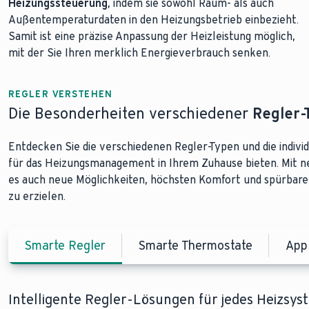
Heizungssteuerung
, indem sie sowohl Raum- als auch
Außentemperaturdaten in den Heizungsbetrieb einbezieht.
Samit ist eine präzise Anpassung der Heizleistung möglich,
mit der Sie Ihren merklich Energieverbrauch senken.
REGLER VERSTEHEN
Die Besonderheiten verschiedener
Regler-
Entdecken Sie die verschiedenen Regler-Typen und die individu
für das Heizungsmanagement in Ihrem Zuhause bieten. Mit n
es auch neue Möglichkeiten, höchsten Komfort und spürbar
zu erzielen.
Smarte Regler
Smarte Thermostate
App
Intelligente Regler-Lösungen für jedes Heizsys
Raumtemperatur mit Thermostaten optimiere
Intelligent Heizen mit Regelung via App