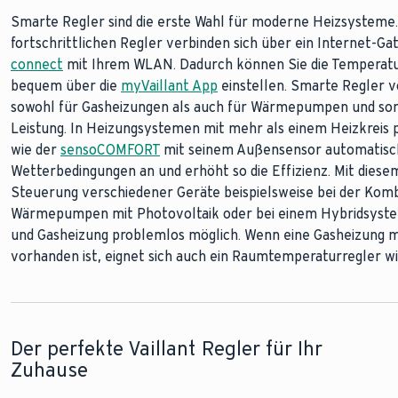
Smarte Regler sind die erste Wahl für moderne Heizsysteme.
Eine besonders einfache Lösung für die Heizungsreglung sind 
App-basierte Regler und Internetmodule optimieren intellig
fortschrittlichen Regler verbinden sich über ein Internet-G
Thermostate. Programmierbare Raumthermostate kombinier
Heizungstechnologie zusätzlich. Mit der
myVaillant App
haben
connect
Thermostatfunktionen und ermöglichen so eine präzise Steu
über Heizung und Warmwasser und fördert die Energieeffizie
mit Ihrem WLAN. Dadurch können Sie die Temperatu
bequem über die
und -temperaturen. Bei Wärmepumpen oder Gasheizungen so
ermöglicht eine Anpassung des Heizbetriebs an Ihren Tagesa
myVaillant App
einstellen. Smarte Regler vo
sowohl für Gasheizungen als auch für Wärmepumpen und so
Funktionen dafür, dass Warmwasser bei Bedarf bereitsteht.
wie
myVaillant connect
machen jedes Heizsystem Smart-Hom
Leistung. In Heizungsystemen mit mehr als einem Heizkreis p
Vaillant eBUS-Geräten ab 2006 kompatibel. my Vaillant conn
wie der
in neue und viele bestehende Systeme integrieren.
sensoCOMFORT
mit seinem Außensensor automatisch
Wetterbedingungen an und erhöht so die Effizienz. Mit diesem
Steuerung verschiedener Geräte beispielsweise bei der Kom
Wärmepumpen mit Photovoltaik oder bei einem Hybridsys
und Gasheizung problemlos möglich. Wenn eine Gasheizung mi
vorhanden ist, eignet sich auch ein Raumtemperaturregler w
Der perfekte Vaillant Regler für Ihr
Zuhause