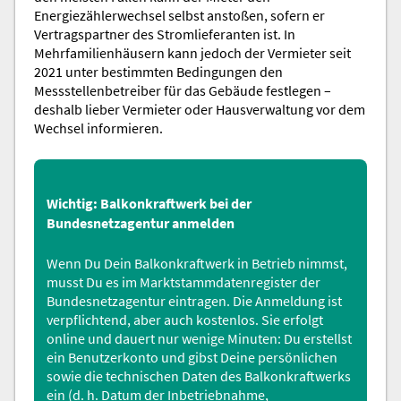
Energiezählerwechsel selbst anstoßen, sofern er
Vertragspartner des Stromlieferanten ist. In
Mehrfamilienhäusern kann jedoch der Vermieter seit
2021 unter bestimmten Bedingungen den
Messstellenbetreiber für das Gebäude festlegen –
deshalb lieber Vermieter oder Hausverwaltung vor dem
Wechsel informieren.
Wichtig: Balkonkraftwerk bei der
Bundesnetzagentur anmelden
Wenn Du Dein Balkonkraftwerk in Betrieb nimmst,
musst Du es im
Marktstammdatenregister
der
Bundesnetzagentur eintragen. Die Anmeldung ist
verpflichtend, aber auch kostenlos. Sie erfolgt
online und dauert nur wenige Minuten: Du erstellst
ein Benutzerkonto und gibst Deine persönlichen
sowie die technischen Daten des Balkonkraftwerks
ein (d. h. Datum der Inbetriebnahme,