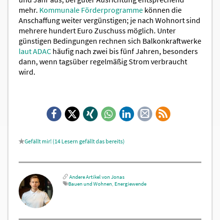
mehr.
Kommunale Förderprogramme
können die
Anschaffung weiter vergünstigen; je nach Wohnort sind
mehrere hundert Euro Zuschuss möglich. Unter
günstigen Bedingungen rechnen sich Balkonkraftwerke
laut ADAC
häufig nach zwei bis fünf Jahren, besonders
dann, wenn tagsüber regelmäßig Strom verbraucht
wird.
Facebook
X
Xing
WhatsApp
LinkedIn
E-
RSS-
Mail
Feed
14
Lesern gefällt das
Andere Artikel von Jonas
Bauen und Wohnen
,
Energiewende