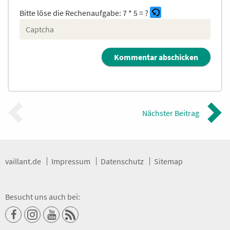
Bitte löse die Rechenaufgabe:
7 * 5 = ?
B
i
t
t
e
g
Nächster Beitrag
i
b
d
i
e
vaillant.de
Impressum
Datenschutz
Sitemap
i
m
C
Besucht uns auch bei:
A
P
T
Vaillant
Vaillant
Vaillant
RSS-