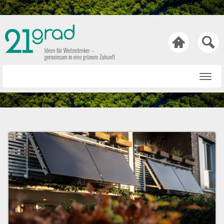

Startseite
Rat & Tat
Wissen & Wert
Technik & Trends
Bewusst & Sein
Hasen & Köpfe
Über uns
Netiquette