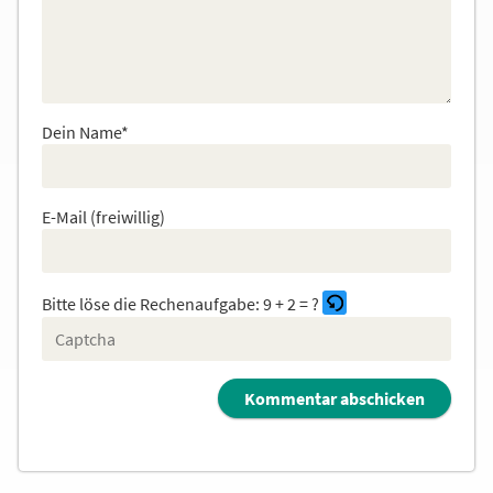
Dein Name*
E-Mail (freiwillig)
Bitte löse die Rechenaufgabe:
9 + 2 = ?
B
i
t
t
e