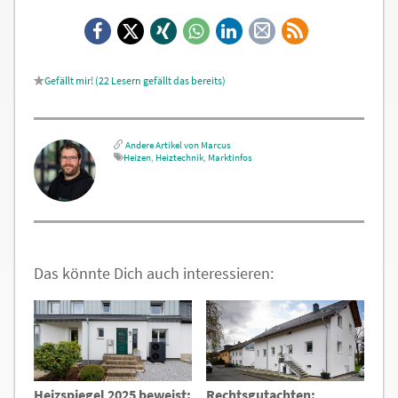
Facebook
X
Xing
WhatsApp
LinkedIn
E-
RSS-
Mail
Feed
22
Lesern gefällt das
Andere Artikel von Marcus
Heizen
,
Heiztechnik
,
Marktinfos
Das könnte Dich auch interessieren:
Heizspiegel 2025 beweist:
Rechtsgutachten: