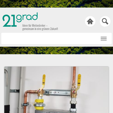

Startseite
Rat & Tat
Wissen & Wert
Technik & Trends
Bewusst & Sein
Hasen & Köpfe
Über uns
Netiquette