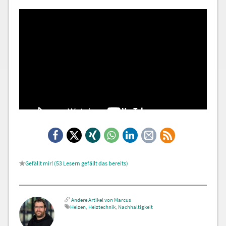
Facebook
X
Xing
WhatsApp
LinkedIn
E-
RSS-
Mail
Feed
53
Lesern gefällt das
Andere Artikel von Marcus
Heizen
,
Heiztechnik
,
Nachhaltigkeit