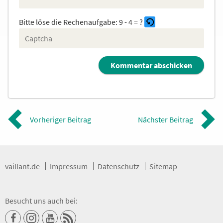
Bitte löse die Rechenaufgabe:
9 - 4 = ?
B
i
t
t
e
g
Vorheriger Beitrag
Nächster Beitrag
i
b
d
i
e
vaillant.de
Impressum
Datenschutz
Sitemap
i
m
C
Besucht uns auch bei:
A
P