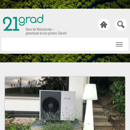

Startseite
Rat & Tat
Wissen & Wert
Technik & Trends
Bewusst & Sein
Hasen & Köpfe
Über uns
Netiquette