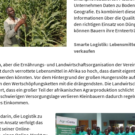
Unternehmen Daten zu Boden
Geografie. Es kombiniert dies
Informationen über die Qualit
den richtigen Einsatz von Dün
können Bauern ihre Ernteertr
Smarte Logistik: Lebensmitte
verkaufen
, aber die Ernährungs- und Landwirtschaftsorganisation der Verei
st durch verrottete Lebensmittel in Afrika so hoch, dass damit eigent
werden könnten. Vor dem Hintergrund der großen Hungersnöte au
n den Wertschöpfungsketten mit die drängendsten. Die Landwirtscha
ert, dass ein großer Teil der afrikanischen Agrarproduktion schlicht
schwierigen Versorgungslage verlieren Kleinbauern dadurch regel
es Einkommen.
darin, die Logistik zu
n Ansatz verfolgt das
 seiner Online-
es, einen Online-Markt zu