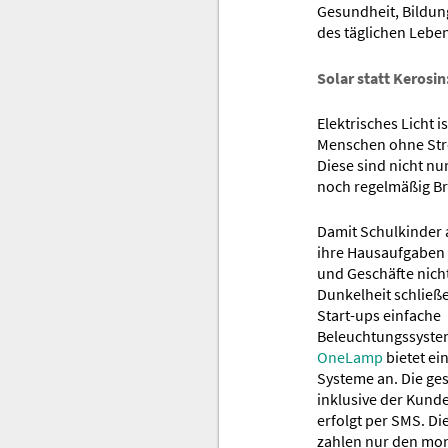
Gesundheit, Bildun
des täglichen Leben
Solar statt Kerosin:
Elektrisches Licht i
Menschen ohne Stro
Diese sind nicht n
noch regelmäßig B
Damit Schulkinder
ihre Hausaufgabe
und Geschäfte nicht
Dunkelheit schließe
Start-ups einfache
Beleuchtungssyste
OneLamp
bietet ei
Systeme an. Die ge
inklusive der Kun
erfolgt per SMS. D
zahlen nur den mona