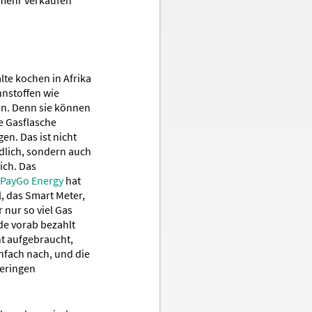
lte kochen in Afrika
nstoffen wie
in. Denn sie können
le Gasflasche
en. Das ist nicht
dlich, sondern auch
ich. Das
PayGo Energy
hat
, das Smart Meter,
 nur so viel Gas
de vorab bezahlt
nt aufgebraucht,
nfach nach, und die
geringen