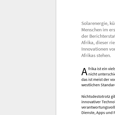
Solarenergie, kü
Menschen im erst
der Berichtersta
Afrika, dieser ri
Innovationen vor
Afrikas stehen.
A
frika ist ein v
nicht unterschi
das ist meist der 
westlichen Standards
Nichtsdestotrotz gi
innovativer Technol
verantwortungsvoll
Dienste, Apps und 