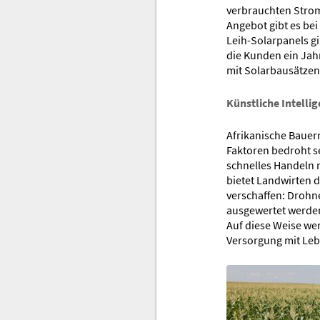
verbrauchten Strom
Angebot gibt es bei
Leih-Solarpanels g
die Kunden ein Jahr
mit Solarbausätzen
Künstliche Intellig
Afrikanische Bauern
Faktoren bedroht se
schnelles Handeln n
bietet Landwirten d
verschaffen: Drohnen
ausgewertet werden
Auf diese Weise wer
Versorgung mit Leb