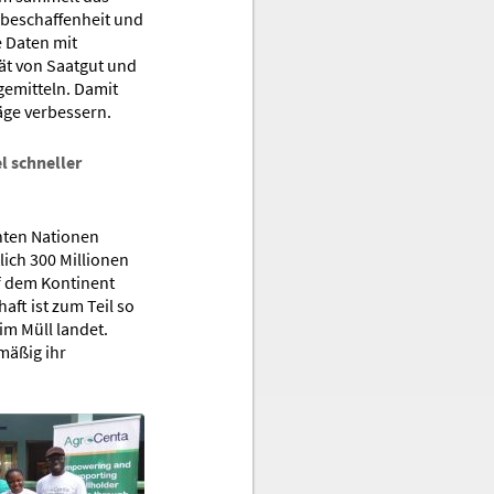
beschaffenheit und
e Daten mit
ät von Saatgut und
gemitteln. Damit
äge verbessern.
l schneller
nten Nationen
lich 300 Millionen
f dem Kontinent
ft ist zum Teil so
 im Müll landet.
mäßig ihr