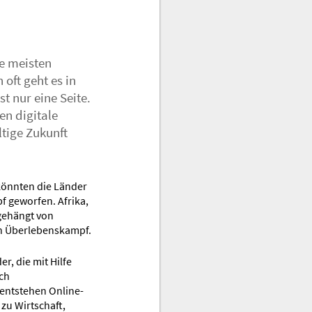
ie meisten
oft geht es in
t nur eine Seite.
len digitale
ltige Zukunft
 könnten die Länder
f geworfen. Afrika,
bgehängt von
 ein Überlebenskampf.
r, die mit Hilfe
sch
entstehen Online-
zu Wirtschaft,