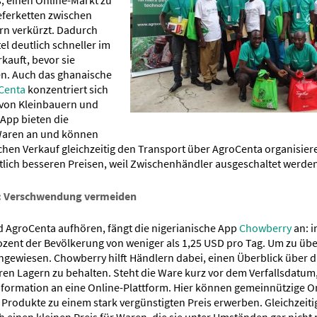
ieferketten zwischen
n verkürzt. Dadurch
el deutlich schneller im
kauft, bevor sie
n. Auch das ghanaische
Centa
konzentriert sich
 von Kleinbauern und
 App bieten die
Waren an und können
chen Verkauf gleichzeitig den Transport über AgroCenta organisier
tlich besseren Preisen, weil Zwischenhändler ausgeschaltet werden
: Verschwendung vermeiden
 AgroCenta aufhören, fängt die nigerianische App
Chowberry
an: i
ozent der Bevölkerung von weniger als 1,25 USD pro Tag. Um zu über
gewiesen. Chowberry hilft Händlern dabei, einen Überblick über di
ren Lagern zu behalten. Steht die Ware kurz vor dem Verfallsdatum
nformation an eine Online-Plattform. Hier können gemeinnützige 
Produkte zu einem stark vergünstigten Preis erwerben. Gleichzeitig
 einen kleinen Preis für Waren, die sie unter Umständen gar nicht