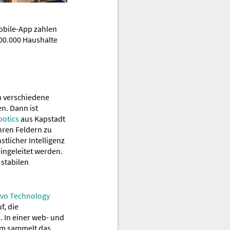
obile-App zahlen
300.000 Haushalte
h verschiedene
n. Dann ist
botics
aus Kapstadt
ihren Feldern zu
stlicher Intelligenz
ngeleitet werden.
 stabilen
ovo Technology
f, die
. In einer web- und
rm sammelt das