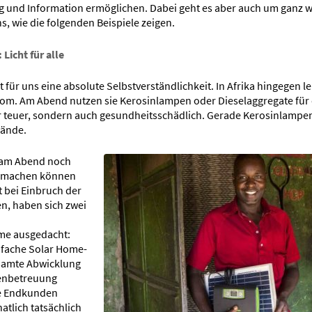
g und Information ermöglichen. Dabei geht es aber auch um ganz w
s, wie die folgenden Beispiele zeigen.
 Licht für alle
st für uns eine absolute Selbstverständlichkeit. In Afrika hingegen 
m. Am Abend nutzen sie Kerosinlampen oder Dieselaggregate für 
ur teuer, sondern auch gesundheitsschädlich. Gerade Kerosinlampe
rände.
 am Abend noch
n machen können
 bei Einbruch der
n, haben sich zwei
me ausgedacht:
nfache Solar Home-
samte Abwicklung
denbetreuung
ie Endkunden
tlich tatsächlich