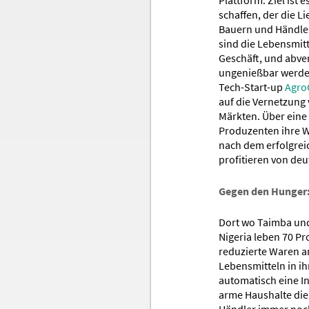
schaffen, der die L
Bauern und Händler
sind die Lebensmitt
Geschäft, und abver
ungenießbar werde
Tech-Start-up
Agro
auf die Vernetzung
Märkten. Über eine
Produzenten ihre 
nach dem erfolgrei
profitieren von deu
Gegen den Hunger
Dort wo Taimba und
Nigeria leben 70 Pr
reduzierte Waren an
Lebensmitteln in ih
automatisch eine I
arme Haushalte die 
Händler immer noch