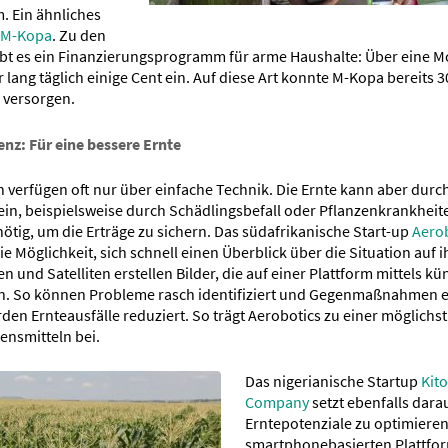
. Ein ähnliches
M-Kopa
. Zu den
ibt es ein Finanzierungsprogramm für arme Haushalte: Über eine M
 lang täglich einige Cent ein. Auf diese Art konnte M-Kopa bereits 
 versorgen.
enz: Für eine bessere Ernte
 verfügen oft nur über einfache Technik. Die Ernte kann aber durc
in, beispielsweise durch Schädlingsbefall oder Pflanzenkrankheite
ötig, um die Erträge zu sichern. Das südafrikanische Start-up
Aero
ie Möglichkeit, sich schnell einen Überblick über die Situation auf 
 und Satelliten erstellen Bilder, die auf einer Plattform mittels kün
. So können Probleme rasch identifiziert und Gegenmaßnahmen ei
den Ernteausfälle reduziert. So trägt Aerobotics zu einer möglichst
ensmitteln bei.
Das nigerianische Startup
Kit
Company
setzt ebenfalls darau
Erntepotenziale zu optimieren
smartphonebasierten Plattfo