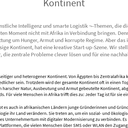
Kontinent
nstliche Intelligenz und smarte Logistik ¬–Themen, die d
en Moment nicht mit Afrika in Verbindung bringen. Denn 
ttung um Hunger, Armut und korrupte Regime. Aber das is
esige Kontinent, hat eine kreative Start-up-Szene. Wir stel
, die zentrale Probleme clever lösen und für eine nachha
ielseitiger und heterogener Kontinent. Von Ägypten bis Zentralafrika
edlicher sein. Trotzdem wird der gesamte Kontinent oft in einen Top
von harscher Natur, Ausbeutung und Armut gebeutelte Kontinent, a
. Für viele Menschen in Afrika trifft dies zu: Jeder Tag ist für sie
bt es auch in afrikanischen Ländern junge Gründerinnen und Gründe
ogie ihr Land verändern. Sie treten an, um ein sozial- und ökologi
es Unternehmertum mit digitaler Modernisierung zu verbinden. Es 
Plattformen, die vielen Menschen über SMS oder WLAN den Zugang 