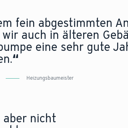
m
Ratgeber
.
nem fein abgestimmten A
wir auch in älteren Geb
umpe eine sehr gute Jah
en.
“
Heizungsbaumeister
 aber nicht