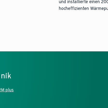
und installierte einen 2
hocheffizienten Wärmepu
In Hybridsystemen, beste
Weitere Informationen fi
hnik
RM plus