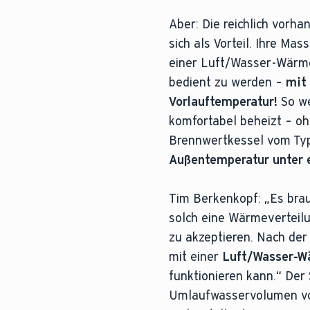
Aber: Die reichlich vorh
sich als Vorteil. Ihre Ma
einer Luft/Wasser-Wär
bedient zu werden –
mit
Vorlauftemperatur!
So we
komfortabel beheizt – o
Brennwertkessel vom Typ
Außentemperatur unter 
Tim Berkenkopf: „Es bra
solch eine Wärmevertei
zu akzeptieren. Nach der
mit einer
Luft/Wasser-W
funktionieren kann.“ De
Umlaufwasservolumen von