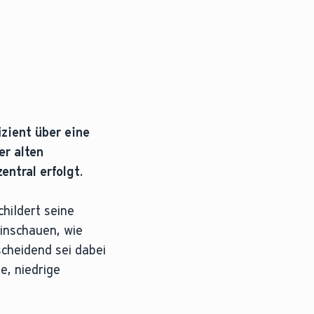
izient über eine
r alten
ntral erfolgt.
hildert seine
inschauen, wie
cheidend sei dabei
e, niedrige
flächen wie Heizkörpern oder Fußbodenheizungen geleit