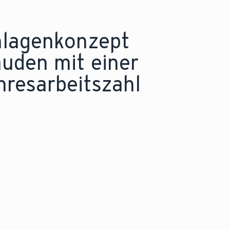
nlagenkonzept
äuden mit einer
resarbeitszahl