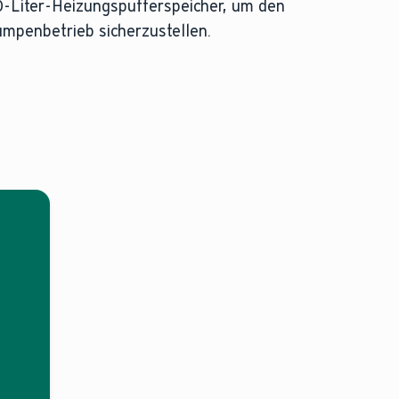
00-Liter-Heizungspufferspeicher, um den
mpenbetrieb sicherzustellen.
hend aus beispielsweise Wärmepumpe und Gasheizung, ü
nden Sie in unserem
Ratgeber
.