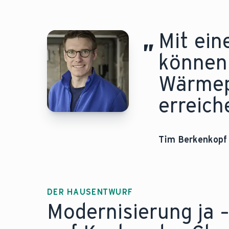
Weitere Informationen finden Sie in unsere
„
Mit ei
können 
Wärmep
erreich
Tim Berkenkopf
DER HAUSENTWURF
Modernisierung ja –