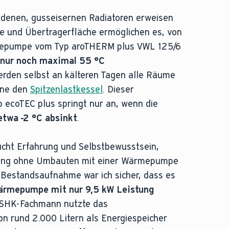
andenen, gusseisernen Radiatoren erweisen
sse und Übertragerfläche ermöglichen es, von
mepumpe vom Typ aroTHERM plus VWL 125/6
 nur noch maximal 55 °C
rden selbst an kälteren Tagen alle Räume
hne den
Spitzenlastkessel
. Dieser
 ecoTEC plus springt nur an, wenn die
etwa -2 °C absinkt
.
ucht Erfahrung und Selbstbewusstsein,
lung ohne Umbauten mit einer Wärmepumpe
 Bestandsaufnahme war ich sicher, dass es
ärmepumpe mit nur 9,5 kW Leistung
r SHK-Fachmann nutzte das
 rund 2.000 Litern als Energiespeicher