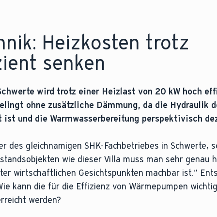
hnik: Heizkosten trotz
zient senken
 Schwerte wird trotz einer Heizlast von 20 kW hoch eff
lingt ohne zusätzliche Dämmung, da die Hydraulik de
 ist und die Warmwasserbereitung perspektivisch deze
r des gleichnamigen SHK-Fachbetriebes in Schwerte, sc
standsobjekten wie dieser Villa muss man sehr genau h
r wirtschaftlichen Gesichtspunkten machbar ist.“ Ents
Wie kann die für die Effizienz von Wärmepumpen wichtig
rreicht werden?
es Heizungswassers, das vom Wärmeerzeuger zu den Heiz