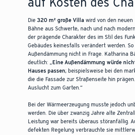
auf Kosten des Cha
Die
320 m² große Villa
wird von den neuen 
Bähne aus Schwerte, nach und nach modernis
der prägende Charakter des im Stil des Funk
Gebäudes keinesfalls verändert werden. S
Außendämmung nicht in Frage. Katharina Bä
deutlich: „
Eine Außendämmung würde nicht
Hauses passen
; beispielsweise bei den ma
die die Fassade zur Straßenseite hin prägen. 
Auslucht zum Garten.“
Bei der Wärmeerzeugung musste jedoch unb
werden. Die über zwanzig Jahre alte Zentra
Leistung war bereits überaus störanfällig. 
defekten Regelung verbrauchte sie mittler