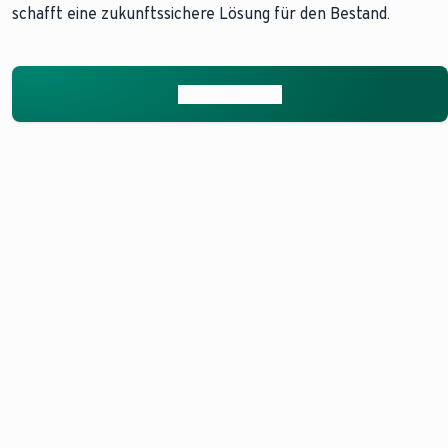
schafft eine zukunftssichere Lösung für den Bestand.
Mehr erfahren
NIBELUNGENSIEDLUNG
WOHNQUARTIER
MEHRFAMILIEN
BRAUNSCHWEIG
MÖNCHENGLADBACH
Zwei in Ka
Wärmepumpen-
Zwölf
geschaltet
Hybridsystem
Mehrfamilienhäuser
Luftwärm
beheizt ein
aus den 50er
versorgen 
Gebäuderiegel
Jahren dienen als
neues
aus den 50er-
„Reallabor“ für
Mehrfamil
und 70er-
serielles Sanieren
Jahren