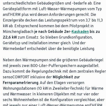
unterschiedlichsten Gebäudegrößen und –bedarfe ab. Eine
Geräteplattform mit Luft-Wasser-Wärmepumpen vom Typ
aroTHERM plus wird diesen Anforderungen gerecht. Die
Einzelgeräte decken das Leistungsspektrum von 3,7 bis 11,3
kW ab. Entsprechend kommen bei dem Pilotprojekt in
Mönchengladbach
je nach Gebäude 2er-
Kaskaden
bis zu
22,6 kW
zum Einsatz. So bleiben Grundkonfiguration,
Gerätetyp und Installation immer gleich. Und der
Wärmebedarf entscheidet über die benötigte Leistung.
Neben den Wärmepumpen sind die größeren Gebäuderiegel
mit jeweils zwei 800-Liter-Pufferspeichern ausgestattet.
Dazu kommt die Regelungstechnik mit dem zentralen Regler
sensoCOMFORT inklusive der
Möglichkeit zur
Fernparametrierung
. Auf den Etagen versorgen
Wohnungsstationen (10 kW in Zweileiter-Technik) für Wärme
und Warmwasser. In kleineren Objekten mit nur vier oder
sechs Wohneinheiten ist die Konfiguration vergleichbar, aber
mit jeweils nur einer Luft-Wasser-Wärmepumpe aroTHERM