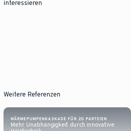
interessieren
Förderung für
Wärmepumpe
Stromv
eine
im Altbau
einer
Wärmepumpe
Wärme
Lesen Sie
Lesen Sie
mehr!
Lesen Sie
mehr!
Weitere Referenzen
WÄRMEPUMPENKASKADE FÜR 20 PARTEIEN
Mehr Unabhängigkeit durch innovative