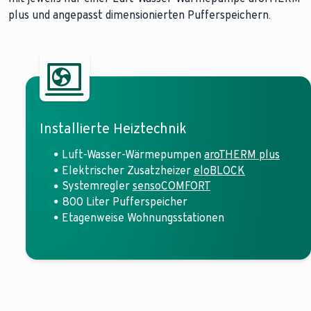
plus und angepasst dimensionierten Pufferspeichern.
In der Heiztechnik bezeichnet man den Begriff "Kaskade", 
Weitere Informationen finden Sie in unserem
Heiztechniklex
Installierte Heiztechnik
Luft-Wasser-Wärmepumpen
aroTHERM plus
Elektrischer Zusatzheizer
eloBLOCK
Systemregler
sensoCOMFORT
800 Liter Pufferspeicher
Etagenweise Wohnungsstationen