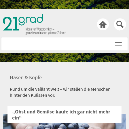

Startseite
Rat & Tat
Wissen & Wert
Hasen & Köpfe
Technik & Trends
Rund um die Vaillant Welt – wir stellen die Menschen
Bewusst & Sein
hinter den Kulissen vor.
Hasen & Köpfe
„Obst und Gemüse kaufe ich gar nicht mehr
ein“
Über uns
Netiquette