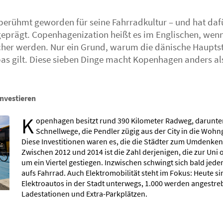
berühmt geworden für seine Fahrradkultur – und hat daf
 geprägt. Copenhagenization heißt es im Englischen, wen
cher werden. Nur ein Grund, warum die dänische Hauptst
as gilt. Diese sieben Dinge macht Kopenhagen anders al
investieren
K
openhagen besitzt rund 390 Kilometer Radweg, darunter
Schnellwege, die Pendler zügig aus der City in die Wohn
Diese Investitionen waren es, die die Städter zum Umdenke
Zwischen 2012 und 2014 ist die Zahl derjenigen, die zur Uni 
um ein Viertel gestiegen. Inzwischen schwingt sich bald jede
aufs Fahrrad. Auch Elektromobilität steht im Fokus: Heute s
Elektroautos in der Stadt unterwegs, 1.000 werden angestre
Ladestationen und Extra-Parkplätzen.