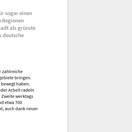
ür sogar einen
n Regionen
adt als grünste
s deutsche
 zahlreiche
gebiete bringen.
n bewegt haben.
oder Arbeit radeln
r Zweite werktags
ind etwa 700
bt, auch dank neuer